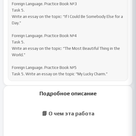
Foreign Language. Practice Book №3

Task 5.

Write an essay on the topic: “If I Could Be Somebody Else for a 
Day.”

Foreign Language. Practice Book №4

Task 5.

Write an essay on the topic: “The Most Beautiful Thing in the 
World.”

Foreign Language. Practice Book №5

Task 5. Write an essay on the topic “My Lucky Charm.”
Подробное описание
📘 О чем эта работа