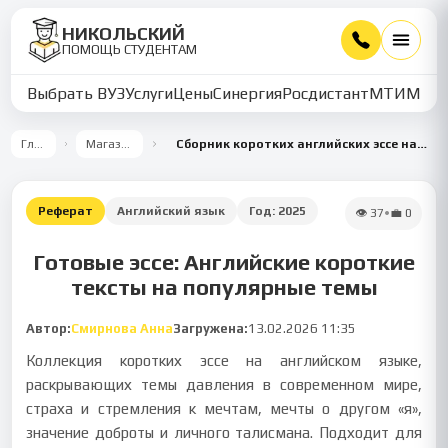
НИКОЛЬСКИЙ
ПОМОЩЬ СТУДЕНТАМ
Выбрать ВУЗ
Услуги
Цены
Синергия
Росдистант
МТИ
ММУ
Главная
Магазин работ
Сборник коротких английских эссе на темы: давление, страх, мечта, доброта, талисман
Реферат
Английский язык
Год:
2025
👁
37
•
💼
0
Готовые эссе: Английские короткие
тексты на популярные темы
Автор:
Смирнова Анна
Загружена:
13.02.2026 11:35
Коллекция коротких эссе на английском языке,
раскрывающих темы давления в современном мире,
страха и стремления к мечтам, мечты о другом «я»,
значение доброты и личного талисмана. Подходит для