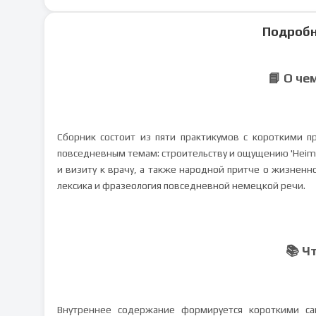
Подробн
📘 О че
Сборник состоит из пяти практикумов с короткими 
повседневным темам: строительству и ощущению 'Heimat
и визиту к врачу, а также народной притче о жизнен
лексика и фразеология повседневной немецкой речи.
📚 Ч
Внутреннее содержание формируется короткими сам