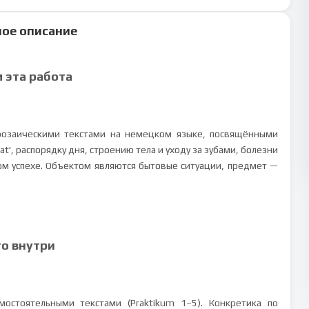
ое описание
м эта работа
прозаическими текстами на немецком языке, посвящёнными
', распорядку дня, строению тела и уходу за зубами, болезни
ном успехе. Объектом являются бытовые ситуации, предмет —
то внутри
остоятельными текстами (Praktikum 1–5). Конкретика по