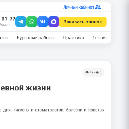
Личный кабинет
7-01-77
Заказать звонок
России
боты
Курсовые работы
Практика
Сессия
👁
42
•
💼
0
невной жизни
 дня, гигиены и стоматологии, болезни и простых