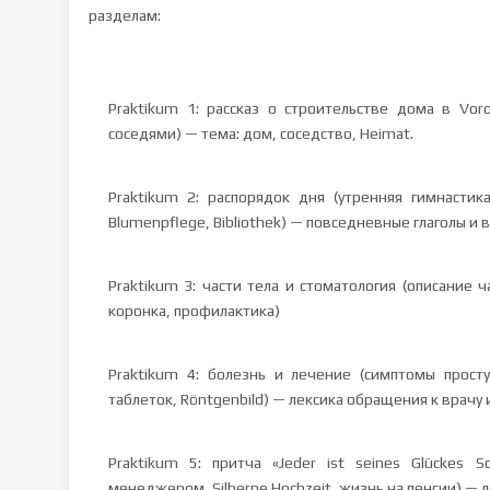
разделам:
Praktikum 1: рассказ о строительстве дома в Vor
соседями) — тема: дом, соседство, Heimat.
Praktikum 2: распорядок дня (утренняя гимнастик
Blumenpflege, Bibliothek) — повседневные глаголы и
Praktikum 3: части тела и стоматология (описание ч
коронка, профилактика)
Praktikum 4: болезнь и лечение (симптомы просту
таблеток, Röntgenbild) — лексика обращения к врачу
Praktikum 5: притча «Jeder ist seines Glückes S
менеджером, Silberne Hochzeit, жизнь на пенсии) — 