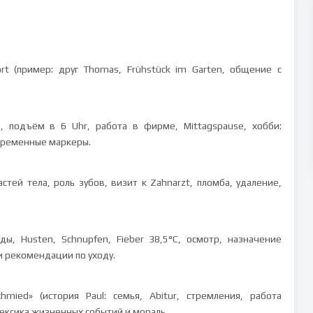
ort (пример: друг Thomas, Frühstück im Garten, общение с
а, подъём в 6 Uhr, работа в фирме, Mittagspause, хобби:
 временные маркеры.
астей тела, роль зубов, визит к Zahnarzt, пломба, удаление,
ды, Husten, Schnupfen, Fieber 38,5°С, осмотр, назначение
 и рекомендации по уходу.
chmied» (история Paul: семья, Abitur, стремления, работа
лексика жизненных событий и мораль.