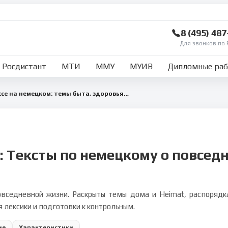
8 (495) 48
Для звонков по 
Росдистант
МТИ
ММУ
МУИВ
Дипломные ра
Набор практических эссе на немецком: темы быта, здоровья и судьбы
е: Тексты по немецкому о повсед
овседневной жизни. Раскрыты темы дома и Heimat, распорядка
 лексики и подготовки к контрольным.
ие
Характеристики