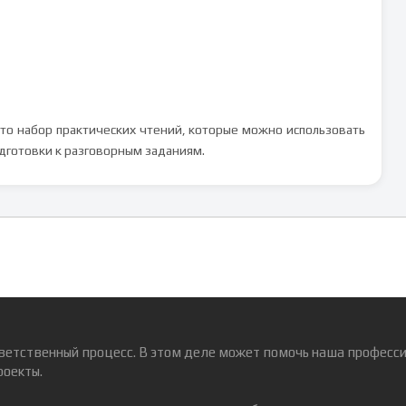
то набор практических чтений, которые можно использовать
одготовки к разговорным заданиям.
ветственный процесс. В этом деле может помочь наша професси
роекты.