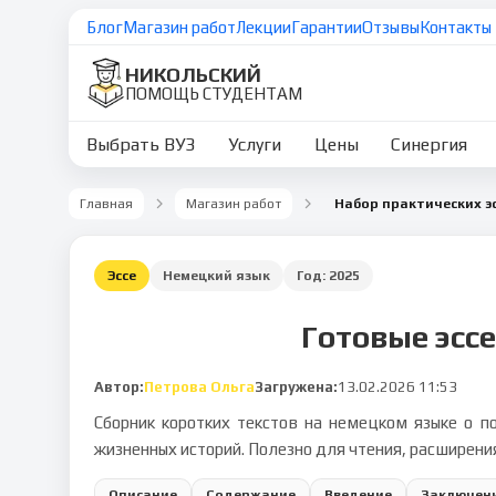
Блог
Магазин работ
Лекции
Гарантии
Отзывы
Контакты
НИКОЛЬСКИЙ
ПОМОЩЬ СТУДЕНТАМ
Выбрать ВУЗ
Услуги
Цены
Синергия
Главная
Магазин работ
Эссе
Немецкий язык
Год:
2025
Готовые эсс
Автор:
Петрова Ольга
Загружена:
13.02.2026 11:53
Сборник коротких текстов на немецком языке о п
жизненных историй. Полезно для чтения, расширения
Описание
Содержание
Введение
Заключен