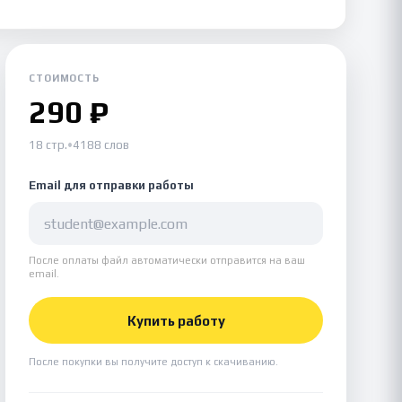
СТОИМОСТЬ
290 ₽
18 стр.
•
4188 слов
Email для отправки работы
После оплаты файл автоматически отправится на ваш
email.
Купить работу
После покупки вы получите доступ к скачиванию.