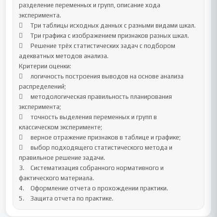
разделение переменных и групп, описание хода 
эксперимента.

	Три таблицы исходных данных с разными видами шкал.

	Три графика с изображением признаков разных шкал.

	Решение трёх статистических задач с подбором 
адекватных методов анализа.

Критерии оценки:

	логичность построения выводов на основе анализа 
распределений;

	методологическая правильность планирования 
эксперимента;

	точность выделения переменных и групп в 
классическом эксперименте;

	верное отражение признаков в таблице и графике;

	выбор подходящего статистического метода и 
правильное решение задачи.

3.	Систематизация собранного нормативного и 
фактического материала.

4.	Оформление отчета о прохождении практики.

5.	Защита отчета по практике.