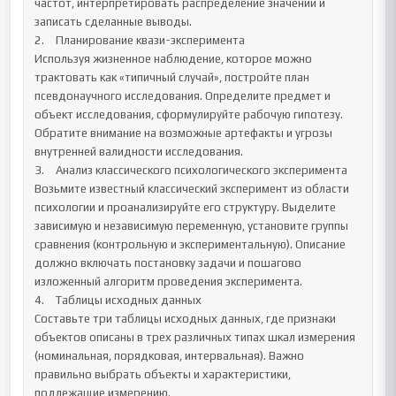
частот, интерпретировать распределение значений и 
записать сделанные выводы.

2.	Планирование квази-эксперимента

Используя жизненное наблюдение, которое можно 
трактовать как «типичный случай», постройте план 
псевдонаучного исследования. Определите предмет и 
объект исследования, сформулируйте рабочую гипотезу. 
Обратите внимание на возможные артефакты и угрозы 
внутренней валидности исследования.

3.	Анализ классического психологического эксперимента

Возьмите известный классический эксперимент из области 
психологии и проанализируйте его структуру. Выделите 
зависимую и независимую переменную, установите группы 
сравнения (контрольную и экспериментальную). Описание 
должно включать постановку задачи и пошагово 
изложенный алгоритм проведения эксперимента.

4.	Таблицы исходных данных

Составьте три таблицы исходных данных, где признаки 
объектов описаны в трех различных типах шкал измерения 
(номинальная, порядковая, интервальная). Важно 
правильно выбрать объекты и характеристики, 
подлежащие измерению.
