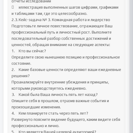
отчёты исследований

	иллюстрация выполненных шагов цифрами, графиками 
и таблицами там, где это целесообразно.

2.3.	Кейс-задача № 3. Командная работа и лидерство

Подготовьте личное повествование, отражающее Ваш 
профессиональный путь и личностный рост. Выполните 
последовательный разбор собственных достижений и 
ценностей, обращая внимание на следующие аспекты:

1.	Кто вы сейчас? 

Определите свою нынешнюю позицию и профессиональное 
состояние.

2.	Какие базовые ценности определяют ваши ежедневные 
решения? 

Проанализируйте внутренние убеждения и принципы, 
которыми руководствуетесь ежедневно.

3.	Какой была Ваша личность пять лет назад? 

Опишите себя в прошлом, отразив важные события и 
произошедшие изменения.

4.	Кем планируете стать через пять лет? 

Развернуто поясните видение будущего, каким видите себя 
профессионально и лично.

5.	Кто является Вашей целевой аудиторией? 
