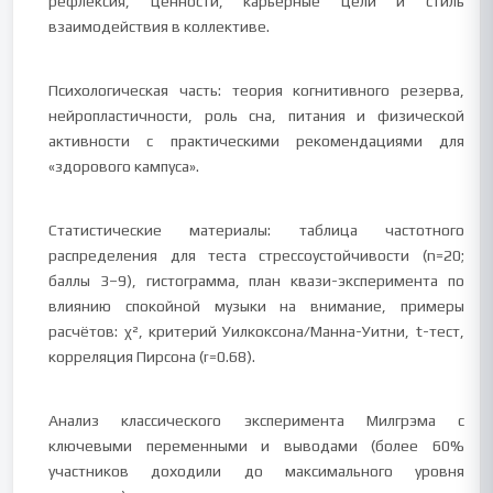
рефлексия, ценности, карьерные цели и стиль
взаимодействия в коллективе.
Психологическая часть: теория когнитивного резерва,
нейропластичности, роль сна, питания и физической
активности с практическими рекомендациями для
«здорового кампуса».
Статистические материалы: таблица частотного
распределения для теста стрессоустойчивости (n=20;
баллы 3–9), гистограмма, план квази-эксперимента по
влиянию спокойной музыки на внимание, примеры
расчётов: χ², критерий Уилкоксона/Манна-Уитни, t-тест,
корреляция Пирсона (r=0.68).
Анализ классического эксперимента Милгрэма с
ключевыми переменными и выводами (более 60%
участников доходили до максимального уровня