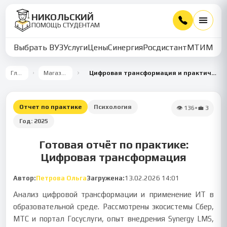
НИКОЛЬСКИЙ
ПОМОЩЬ СТУДЕНТАМ
Выбрать ВУЗ
Услуги
Цены
Синергия
Росдистант
МТИ
ММУ
Главная
Магазин работ
Цифровая трансформация и практические кейсы по социальной психологии
Отчет по практике
Психология
👁
136
•
💼
3
Год:
2025
Готовая отчёт по практике:
Цифровая трансформация
Автор:
Петрова Ольга
Загружена:
13.02.2026 14:01
Анализ цифровой трансформации и применение ИТ в
образовательной среде. Рассмотрены экосистемы Сбер,
МТС и портал Госуслуги, опыт внедрения Synergy LMS,