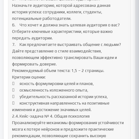
Назначьте аудиторию, которой адресована данная 
история успеха: сотрудники, коллеги, студенты, 
потенциальные работодатели.

6.	Что хочет и должна знать целевая аудитория о вас? 

Отберите ключевые характеристики, которые важно 
передать аудитории.

7.	Как предпочитаете выстраивать общение с людьми? 

Дайте представление о стиле взаимодействия, 
позволяющем эффективно транслировать Ваши идеи и 
формировать доверие.

Рекомендуемый объем текста: 1,5 – 2 страницы.

Критерии оценки:

	ясность формулировки целей и планов,

	осмысленность изложенного опыта,

	убедительность рассказанной истории успеха,

	конструктивная направленность на позитивные 
изменения и достижение значимых целей.

2.4.	Кейс-задача № 4. Общая психология

Проанализируйте механизмы формирования устойчивости 
мозга к потере нейронов и предложите практические 
рекомендации, позволяющие сохранить высокую 