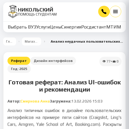
НИКОЛЬСКИЙ
ПОМОЩЬ СТУДЕНТАМ
Выбрать ВУЗ
Услуги
Цены
Синергия
Росдистант
МТИ
ММУ
Главная
Магазин работ
Анализ неудачных пользовательских интерфейсов и предложения по их улучшению
Реферат
Дизайн интерфейсов
👁
77
•
💼
0
Год:
2025
Готовая реферат: Анализ UI-ошибок
и рекомендации
Автор:
Смирнова Анна
Загружена:
13.02.2026 15:03
Анализ типичных ошибок в дизайне пользовательских
интерфейсов на примере пяти сайтов (Craigslist, Ling's
Cars, Arngren, Yale School of Art, Booking.com). Раскрыты