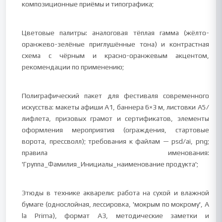
композиционные приёмы и типографика;
Цветовые палитры: аналоговая тёплая гамма (жёлто-
оранжево-зелёные приглушённые тона) и контрастная
схема с чёрным и красно-оранжевым акцентом,
рекомендации по применению;
Полиграфический пакет для фестиваля современного
искусства: макеты афиши A1, баннера 6×3 м, листовки A5/
лифлета, призовых грамот и сертификатов, элементы
оформления мероприятия (ограждения, стартовые
ворота, прессволл); требования к файлам — psd/ai, png;
правила именования:
'Группа_Фамилия_Инициалы_наименование продукта';
Этюды в технике акварели: работа на сухой и влажной
бумаге (однослойная, лессировка, 'мокрым по мокрому', A
la Prima), формат A3, методические заметки и