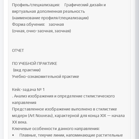
Профиль/специализация:     Графический дизайн и 
виртуальная дополненная реальность

(наименование профиля/специализации)

Форма обучения:    заочная

(очная, очно-заочная, заочная)

ОТЧЕТ 

ПО УЧЕБНОЙ ПРАКТИКЕ

 (вид практики) 

Учебно-ознакомительной практике

Кейс-задача № 1

. Анализ изображения и определение стилистического 
направления

Представленное изображение выполнено в стилистике 
модерн (Art Nouveau), характерной для конца XIX — начала 
XX века.

Ключевые особенности данного направления:

•	Плавные, текучие линии, напоминающие растительные 