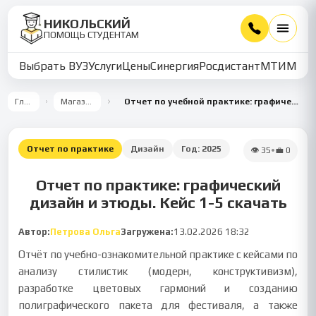
НИКОЛЬСКИЙ
ПОМОЩЬ СТУДЕНТАМ
Выбрать ВУЗ
Услуги
Цены
Синергия
Росдистант
МТИ
ММУ
Главная
Магазин работ
Отчет по учебной практике: графический дизайн и живописные этюды
Отчет по практике
Дизайн
Год:
2025
👁
35
•
💼
0
Отчет по практике: графический
дизайн и этюды. Кейс 1-5 скачать
Автор:
Петрова Ольга
Загружена:
13.02.2026 18:32
Отчёт по учебно-ознакомительной практике с кейсами по
анализу стилистик (модерн, конструктивизм),
разработке цветовых гармоний и созданию
полиграфического пакета для фестиваля, а также