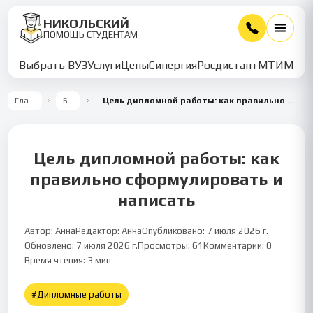
НИКОЛЬСКИЙ
ПОМОЩЬ СТУДЕНТАМ
Выбрать ВУЗ
Услуги
Цены
Синергия
Росдистант
МТИ
ММУ
Главная
Блог
Цель дипломной работы: как правильно сформулировать и написать
Цель дипломной работы: как
правильно сформулировать и
написать
Автор:
Анна
Редактор:
Анна
Опубликовано:
7 июля 2026 г.
Обновлено:
7 июля 2026 г.
Просмотры:
61
Комментарии:
0
Дипломные работы
3
мин чтения
Время чтения:
3
мин
#
Дипломные работы