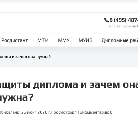
8 (495) 48
Для звонков по 
Росдистант
МТИ
ММУ
МУИВ
Дипломные ра
плома и зачем она нужна?
защиты диплома и зачем он
нужна?
Обновлено:
26 июня 2026 г.
Просмотры:
116
Комментарии:
0