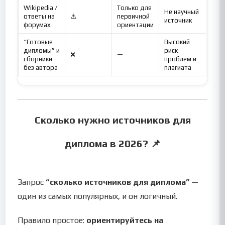
Wikipedia /
Только для
Не научный
ответы на
⚠️
первичной
источник
форумах
ориентации
“Готовые
Высокий
дипломы” и
риск
❌
—
сборники
проблем и
без автора
плагиата
Сколько нужно источников для
диплома в 2026? 📌
Запрос
“сколько источников для диплома”
—
один из самых популярных, и он логичный.
Правило простое:
ориентируйтесь на