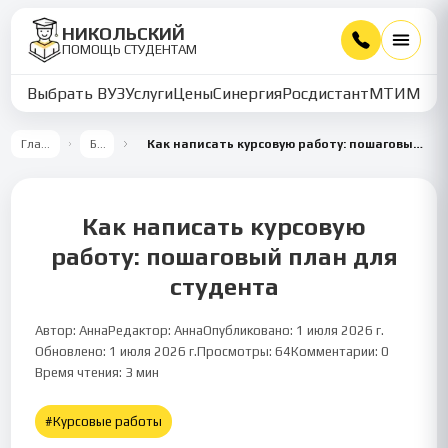
НИКОЛЬСКИЙ
ПОМОЩЬ СТУДЕНТАМ
Выбрать ВУЗ
Услуги
Цены
Синергия
Росдистант
МТИ
ММУ
Главная
Блог
Как написать курсовую работу: пошаговый план для студента
Как написать курсовую
работу: пошаговый план для
студента
Автор:
Анна
Редактор:
Анна
Опубликовано:
1 июля 2026 г.
Обновлено:
1 июля 2026 г.
Просмотры:
64
Комментарии:
0
Курсовые работы
3
мин чтения
Время чтения:
3
мин
#
Курсовые работы