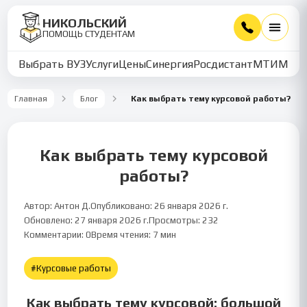
НИКОЛЬСКИЙ
ПОМОЩЬ СТУДЕНТАМ
Выбрать ВУЗ
Услуги
Цены
Синергия
Росдистант
МТИ
ММУ
Главная
Блог
Как выбрать тему курсовой работы?
Как выбрать тему курсовой
работы?
Автор:
Антон Д.
Опубликовано:
26 января 2026 г.
Обновлено:
27 января 2026 г.
Просмотры:
232
Курсовые работы
7
мин чтения
Комментарии:
0
Время чтения:
7
мин
#
Курсовые работы
Как выбрать тему курсовой: большой