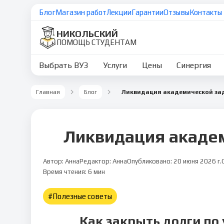
Блог
Магазин работ
Лекции
Гарантии
Отзывы
Контакты
НИКОЛЬСКИЙ
ПОМОЩЬ СТУДЕНТАМ
Выбрать ВУЗ
Услуги
Цены
Синергия
Главная
Блог
Ликвидация академической за
Ликвидация акаде
Автор:
Анна
Редактор:
Анна
Опубликовано:
20 июня 2026 г.
Полезные советы
6
мин чтения
Время чтения:
6
мин
#
Полезные советы
Как закрыть долги по 