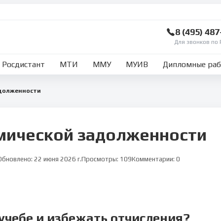
8 (495) 48
Для звонков по 
Росдистант
МТИ
ММУ
МУИВ
Дипломные ра
долженности
мической задолженности
Обновлено:
22 июня 2026 г.
Просмотры:
109
Комментарии:
0
учебе и избежать отчисления?