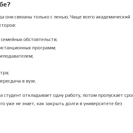
бе?
да они связаны только с ленью. Чаще всего академический
кторов:
и семейных обстоятельств;
дистанционных программ;
реподавателем;
тра;
ресдача в вузе.
а студент откладывает одну работу, потом пропускает сро
ого уже не знает, как закрыть долги в университете без