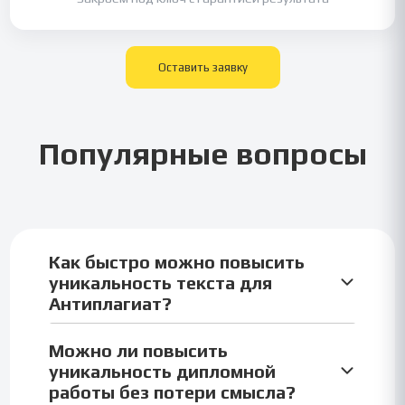
Оставить заявку
Популярные вопросы
Как быстро можно повысить
уникальность текста для
Антиплагиат?
Мы поднимаем уникальность от 1 часа в
Можно ли повысить
зависимости от объёма и сложности. Работа
уникальность дипломной
проходит вручную, поэтому текст сохраняет
работы без потери смысла?
смысл и стиль, а проверка легко проходит