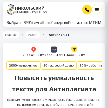
НИКОЛЬСКИЙ
ПОМОЩЬ СТУДЕНТАМ
Выбрать ВУЗ
Услуги
Цены
Синергия
Росдистант
МТИ
ММУ
Главная
Услуги
Антиплагиат
Яндекс — 5.0/5
Zoon — 4.9/5
Т-Банк — 5.0/5
2000+ выпускников
20 тыс. сессий сдано
80%+ работ на от
Повысить уникальность
текста для Антиплагиата
Если вам нужно повысить уникальность текста для Антиплагиат
— мы поможем сделать это быстро, качественно и без