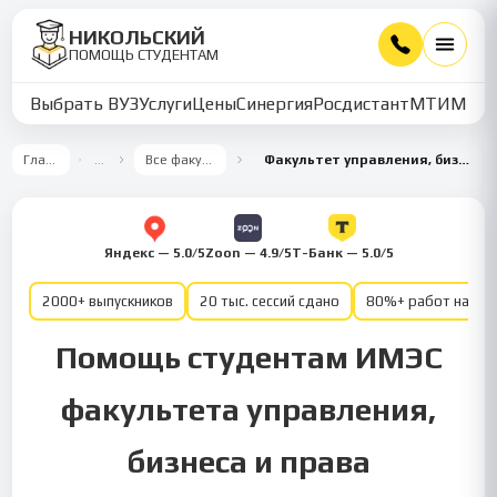
НИКОЛЬСКИЙ
ПОМОЩЬ СТУДЕНТАМ
Выбрать ВУЗ
Услуги
Цены
Синергия
Росдистант
МТИ
ММУ
Главная
…
Все факультеты
Факультет управления, бизнеса и права
Яндекс — 5.0/5
Zoon — 4.9/5
Т-Банк — 5.0/5
2000+ выпускников
20 тыс. сессий сдано
80%+ работ на от
Помощь студентам ИМЭС
факультета управления,
бизнеса и права