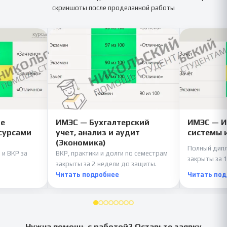
скриншоты после проделанной работы
ие
ИМЭС — Бухгалтерский
ИМЭС — 
сурсами
учет, анализ и аудит
системы 
(Экономика)
Полный дипл
 и ВКР за
ВКР, практики и долги по семестрам
закрыты за 1
закрыты за 2 недели до защиты.
Читать подробнее
Читать по
Нужна помощь с работой? Оставьте заявку