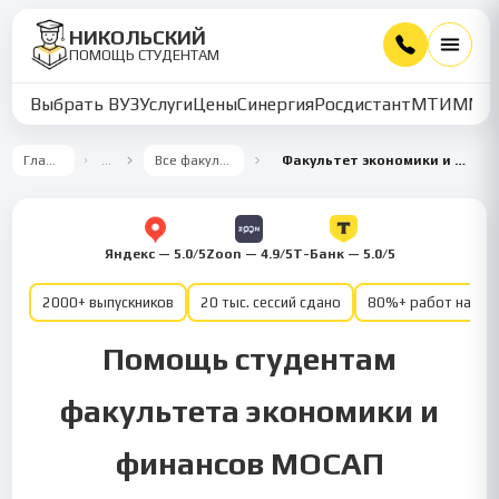
НИКОЛЬСКИЙ
ПОМОЩЬ СТУДЕНТАМ
Выбрать ВУЗ
Услуги
Цены
Синергия
Росдистант
МТИ
ММУ
Главная
…
Все факультеты
Факультет экономики и финансов
Яндекс — 5.0/5
Zoon — 4.9/5
Т-Банк — 5.0/5
2000+ выпускников
20 тыс. сессий сдано
80%+ работ на от
Помощь студентам
факультета экономики и
финансов МОСАП