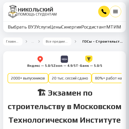
НИКОЛЬСКИЙ
ПОМОЩЬ СТУДЕНТАМ
Выбрать ВУЗ
Услуги
Цены
Синергия
Росдистант
МТИ
ММУ
Главная
…
Все предметы
ГОСы – Строительство
Яндекс — 5.0/5
Zoon — 4.9/5
Т-Банк — 5.0/5
2000+ выпускников
20 тыс. сессий сдано
80%+ работ на от
🏗️ Экзамен по
строительству в Московском
Технологическом Институте