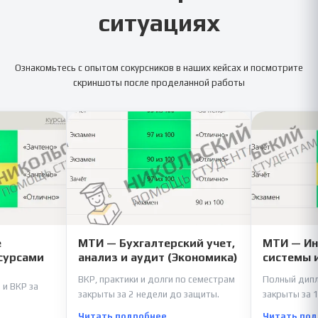
ситуациях
Ознакомьтесь с опытом сокурсников в наших кейсах и посмотрите
скриншоты после проделанной работы
е
МТИ — Бухгалтерский учет,
МТИ — И
сурсами
анализ и аудит (Экономика)
системы 
ВКР, практики и долги по семестрам
Полный дипл
 и ВКР за
закрыты за 2 недели до защиты.
закрыты за 1
Читать подробнее
Читать по