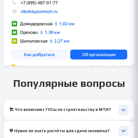
Популярные вопросы
🏗️ Что включают ГОСы по строительству в МТИ?
Экзамен охватывает материалы, технологии, конструктивные
системы, организацию работ и принципы безопасности.
💬 Нужно ли знать расчёты для сдачи экзамена?