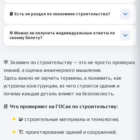
Да 💡 — но мы добавляем понятные пояснения и примеры,
чтобы вы не терялись при расчётах.
📘 Есть ли раздел по экономике строительства?
Конечно 💼 — он часто встречается на экзамене, и мы
⚙️ Можно ли получить индивидуальные ответы по
включаем готовые ответы с формулами и пояснениями.
своему билету?
Да 🎯 — готовим под конкретный вариант, включая расчётные
и теоретические вопросы.
💬 Экзамен по строительству — это не просто проверка
знаний, а оценка инженерного мышления.
Здесь важно не заучить термины, а понимать, как
устроены конструкции, из чего строятся здания и
почему каждая деталь влияет на безопасность.
📘
Что проверяют на ГОСах по строительству:
🧩 строительные материалы и технологии;
🏗️ проектирование зданий и сооружений;