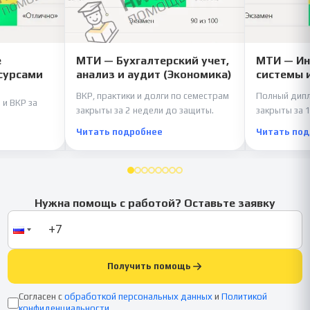
е
МТИ — Бухгалтерский учет,
МТИ — И
сурсами
анализ и аудит (Экономика)
системы 
ВКР, практики и долги по семестрам
Полный дипл
 и ВКР за
закрыты за 2 недели до защиты.
закрыты за 1
Читать подробнее
Читать по
Нужна помощь с работой? Оставьте заявку
Получить помощь
Согласен с
обработкой персональных данных
и
Политикой
конфиденциальности
.