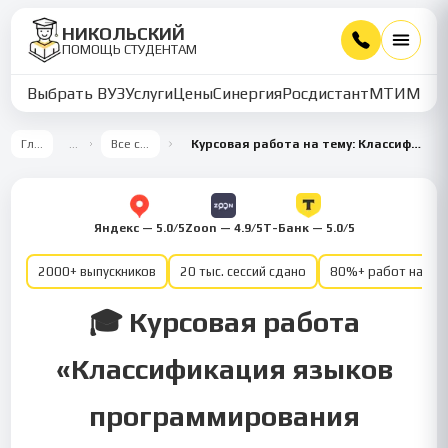
НИКОЛЬСКИЙ
ПОМОЩЬ СТУДЕНТАМ
Выбрать ВУЗ
Услуги
Цены
Синергия
Росдистант
МТИ
ММУ
Главная
…
Все семестры
Курсовая работа на тему: Классификация языков программирования высокого уровня. Основы алгоритмизации и программирования – 2 семестр — часть 2
Яндекс — 5.0/5
Zoon — 4.9/5
Т-Банк — 5.0/5
2000+ выпускников
20 тыс. сессий сдано
80%+ работ на от
🎓 Курсовая работа
«Классификация языков
программирования