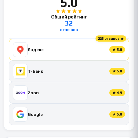
5.0
Общий рейтинг
32
отзывов
228 отзывов 🔥
Яндекс
★
5.0
Т-Банк
★
5.0
Zoon
★
4.9
Google
★
5.0