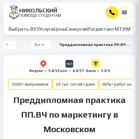
НИКОЛЬСКИЙ
ПОМОЩЬ СТУДЕНТАМ
Выбрать ВУЗ
Услуги
Цены
Синергия
Росдистант
МТИ
ММУ
Главная
…
Все предметы
Преддипломная практика ПП.ВЧ — Менеджмент профиль: Маркетинг
Яндекс — 5.0/5
Zoon — 4.9/5
Т-Банк — 5.0/5
2000+ выпускников
20 тыс. сессий сдано
80%+ работ на от
Преддипломная практика
ПП.ВЧ по маркетингу в
Московском