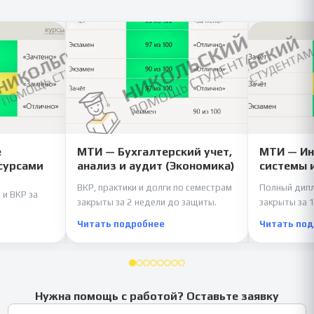
е
МТИ — Бухгалтерский учет,
МТИ — И
сурсами
анализ и аудит (Экономика)
системы 
ВКР, практики и долги по семестрам
Полный дипл
 и ВКР за
закрыты за 2 недели до защиты.
закрыты за 1
Читать подробнее
Читать по
Нужна помощь с работой? Оставьте заявку