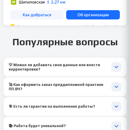
Популярные вопросы
💡 Можно ли добавить свои данные или внести
корректировки?
✅ Да, учитываются все ваши правки, отчёт подстраивается
🚀 Как оформить заказ преддипломной практики
под требования 📊
ПП.ВЧ?
✅ Всё просто — оставляете заявку, мы уточняем детали 📞
🎯 Есть ли гарантии на выполнение работы?
✅ Безусловно! Обеспечиваем точное выполнение,
уникальность и соблюдение сроков 🔐
📚 Работа будет уникальной?