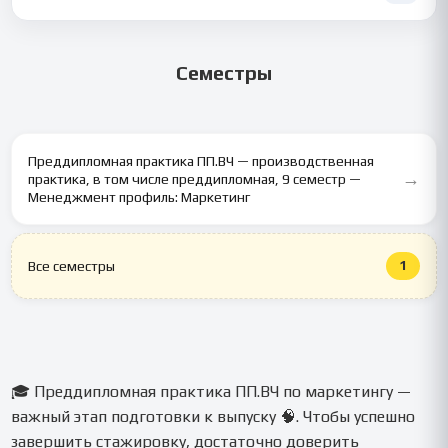
✅ Да, каждый материал проходит проверку на
оригинальность, чтобы вы спокойно сдавали практику в МТИ
Семестры
🎓
Преддипломная практика ПП.ВЧ — производственная
→
практика, в том числе преддипломная, 9 семестр —
Менеджмент профиль: Маркетинг
1
Все семестры
🎓 Преддипломная практика ПП.ВЧ по маркетингу —
важный этап подготовки к выпуску 🧠. Чтобы успешно
завершить стажировку, достаточно доверить