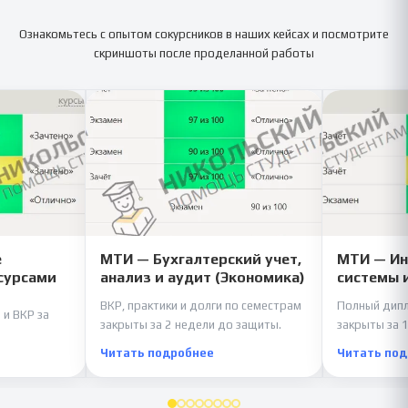
Ознакомьтесь с опытом сокурсников в наших кейсах и посмотрите
скриншоты после проделанной работы
е
МТИ — Бухгалтерский учет,
МТИ — И
сурсами
анализ и аудит (Экономика)
системы 
ВКР, практики и долги по семестрам
Полный дипл
 и ВКР за
закрыты за 2 недели до защиты.
закрыты за 1
Читать подробнее
Читать по