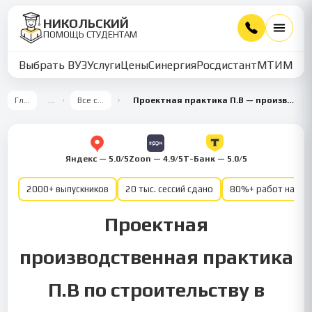
НИКОЛЬСКИЙ
ПОМОЩЬ СТУДЕНТАМ
Выбрать ВУЗ
Услуги
Цены
Синергия
Росдистант
МТИ
ММУ
Главная
…
Все семестры
Проектная практика П.В — производственная практика, 8 семестр — Строительство
Яндекс — 5.0/5
Zoon — 4.9/5
Т-Банк — 5.0/5
2000+ выпускников
20 тыс. сессий сдано
80%+ работ на от
Проектная
производственная практика
П.В по строительству в