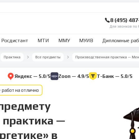
8 (495) 48
Для звонков по 
Росдистант
МТИ
ММУ
МУИВ
Дипломные ра
Практика
Все предметы
Производственная практика — Мен
Яндекс — 5.0/5
Zoon — 4.9/5
Т-Банк — 5.0/5
 работ на отлично
 предмету
 практика —
ргетике» в