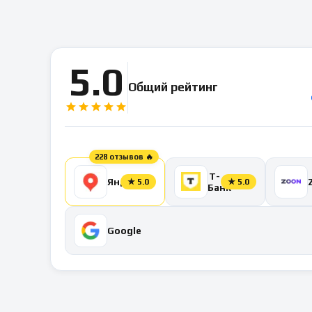
5.0
Общий рейтинг
228 отзывов 🔥
Т-
Яндекс
★
5.0
★
5.0
Банк
Google