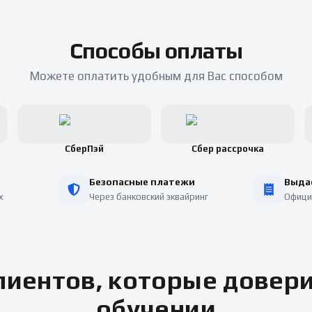
Способы оплаты
Можете оплатить удобным для Вас способом
СберПэй
Сбер рассрочка
Безопасные платежи
Выда
х
Через банковский эквайринг
Офици
иентов, которые довер
обучении