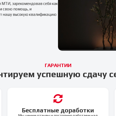
м
МТИ
, зарекомендовав себя как
м свою помощь, и
т нашу высокую квалификацию
ГАРАНТИИ
нтируем успешную сдачу с
Бесплатные доработки
Мы ценим отзывы и постоянно работаем над