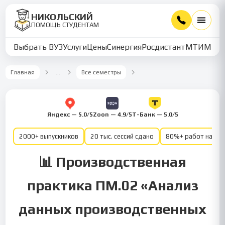
НИКОЛЬСКИЙ
ПОМОЩЬ СТУДЕНТАМ
Выбрать ВУЗ
Услуги
Цены
Синергия
Росдистант
МТИ
ММУ
Главная
…
Все семестры
Яндекс — 5.0/5
Zoon — 4.9/5
Т-Банк — 5.0/5
2000+ выпускников
20 тыс. сессий сдано
80%+ работ на от
📊 Производственная
практика ПМ.02 «Анализ
данных производственных