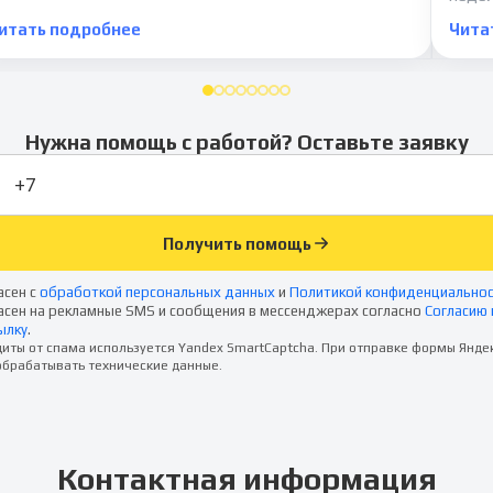
итать подробнее
Чита
Нужна помощь с работой? Оставьте заявку
Получить помощь
асен с
обработкой персональных данных
и
Политикой конфиденциально
асен на рекламные SMS и сообщения в мессенджерах согласно
Согласию 
ылку
.
иты от спама используется Yandex SmartCaptcha. При отправке формы Янде
брабатывать технические данные.
Контактная информация