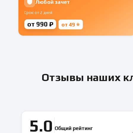
Любой зачет
Срок: от 2 дней
от 990 ₽
от 49 ⭐
Отзывы наших кл
5.0
Общий рейтинг