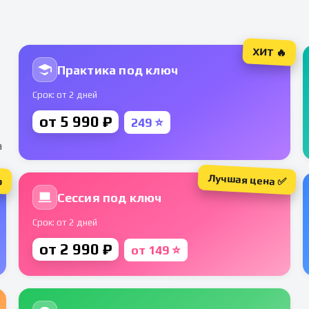
ХИТ 🔥
Практика под ключ
Срок: от 2 дней
от 5 990 ₽
249 ⭐
а
Лучшая цена ✅
р
Сессия под ключ
Срок: от 2 дней
от 2 990 ₽
от 149 ⭐