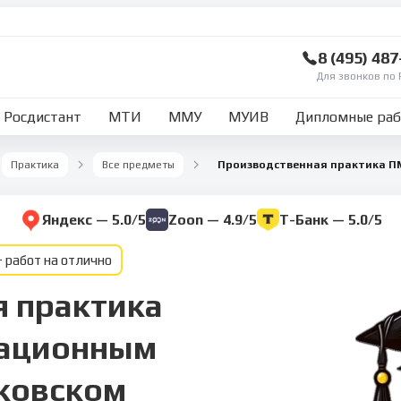
8 (495) 48
Для звонков по 
Росдистант
МТИ
ММУ
МУИВ
Дипломные ра
Практика
Все предметы
Яндекс — 5.0/5
Zoon — 4.9/5
Т-Банк — 5.0/5
 работ на отлично
 практика
мационным
ковском