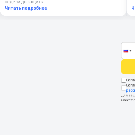
недели до защиты.
Читать подробнее
Ч
Согл
Согл
расс
Для защ
может о