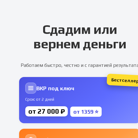
Сдадим или
вернем деньги
Работаем быстро, честно и с гарантией результат
Бестселле
ВКР под ключ
Срок: от 2 дней
от 27 000 ₽
от 1359 ⭐