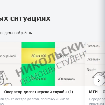
ых ситуациях
 проделанной работы
— Оператор диспетчерской службы (1)
МТИ — О
ли три семестра долгов, практику и ВКР за
Передела
лю.
практики.