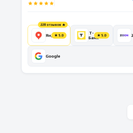
228 отзывов 🔥
Т-
Яндекс
★
5.0
★
5.0
Банк
Google