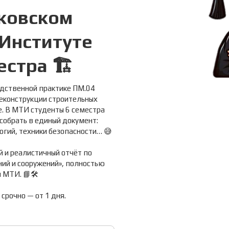
ковском
Институте
стра 🏗️
водственной практике ПМ.04
реконструкции строительных
е. В МТИ студенты 6 семестра
собрать в единый документ:
огий, техники безопасности… 😅
 и реалистичный отчёт по
ий и сооружений», полностью
МТИ. 📘🛠️
 срочно — от 1 дня.