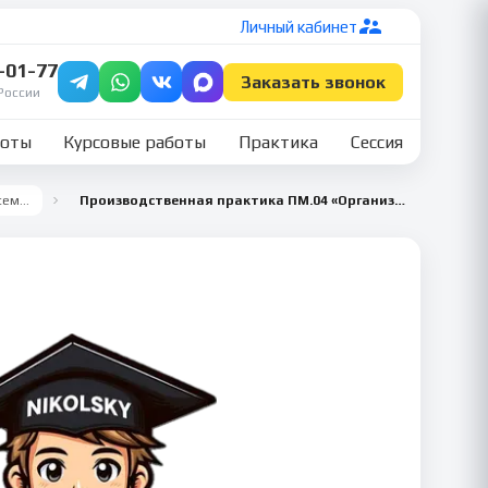
Личный кабинет
7-01-77
Заказать звонок
России
боты
Курсовые работы
Практика
Сессия
Все семестры
Производственная практика ПМ.04 «Организация видов работ при эксплуатации и реконструкции строительных объектов», 6 семестр — Строительство и эксплуатация зданий и сооружений