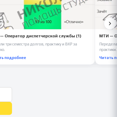
— Оператор диспетчерской службы (1)
МТИ — О
ли три семестра долгов, практику и ВКР за
Передела
лю.
практики.
ть подробнее
Читать 