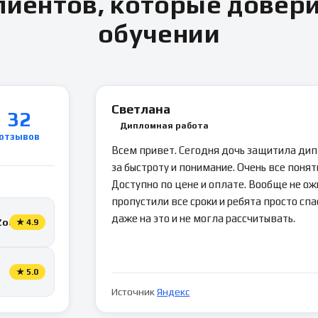
иентов, которые довер
обучении
Светлана
32
Дипломная работа
отзывов
Всем привет. Сегодня дочь защитила ди
за быстроту и понимание. Очень все понятн
Доступно по цене и оплате. Вообще не ож
пропустили все сроки и ребята просто спа
даже на это и не могла рассчитывать.
Zoon
★
4.9
★
5.0
Источник
Яндекс