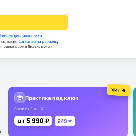
й конфиденциальности
.
 согласно
Согласию на рассылку
.
 отправке формы Яндекс может
ХИТ 🔥
Практика под ключ
Срок: от 2 дней
от 5 990 ₽
249 ⭐
а