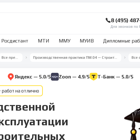
8 (495) 48
Для звонков по 
Росдистант
МТИ
ММУ
МУИВ
Дипломные ра
Все предметы
Производственная практика ПМ.04 — Строительство и эксплуатация зданий и сооружений
Яндекс — 5.0/5
Zoon — 4.9/5
Т-Банк — 5.0/5
 работ на отлично
дственной
эксплуатации
троительных