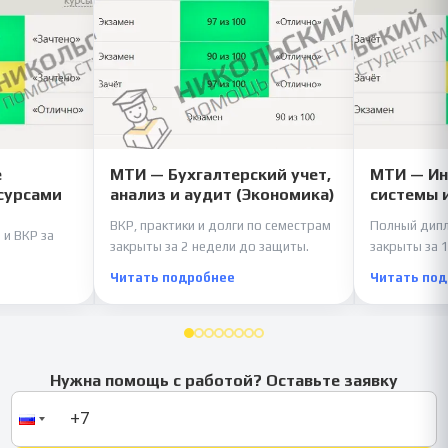
е
МТИ — Бухгалтерский учет,
МТИ — И
сурсами
анализ и аудит (Экономика)
системы 
ВКР, практики и долги по семестрам
Полный дипл
 и ВКР за
закрыты за 2 недели до защиты.
закрыты за 1
Читать подробнее
Читать по
Нужна помощь с работой? Оставьте заявку