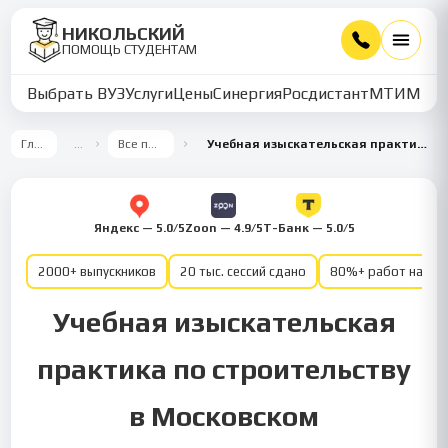
НИКОЛЬСКИЙ
ПОМОЩЬ СТУДЕНТАМ
Выбрать ВУЗ
Услуги
Цены
Синергия
Росдистант
МТИ
ММУ
Главная
…
Все предметы
Учебная изыскательская практика — Строительство
Яндекс — 5.0/5
Zoon — 4.9/5
Т-Банк — 5.0/5
2000+ выпускников
20 тыс. сессий сдано
80%+ работ на от
Учебная изыскательская
практика по строительству
в Московском