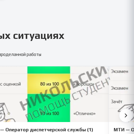
ых ситуациях
 проделанной работы
— Оператор диспетчерской службы (1)
МТИ — О