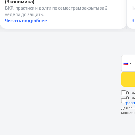
(Экономика)
ВКР, практики и долги по семестрам закрыты за 2
П
недели до защиты.
Читать подробнее
Ч
Согл
Согл
расс
Для защ
может о