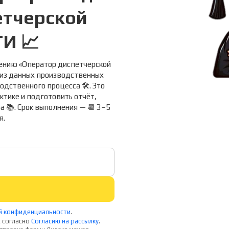
етчерской
И 📈
лению «Оператор диспетчерской
лиз данных производственных
дственного процесса 🛠️. Это
ктике и подготовить отчёт,
📚. Срок выполнения — 📆 3–5
я.
й конфиденциальности
.
 согласно
Согласию на рассылку
.