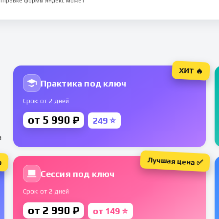
 отправке формы Яндекс может
ХИТ 🔥
Практика под ключ
Срок: от 2 дней
от 5 990 ₽
249 ⭐
а
Лучшая цена ✅
р
Сессия под ключ
Срок: от 2 дней
от 2 990 ₽
от 149 ⭐