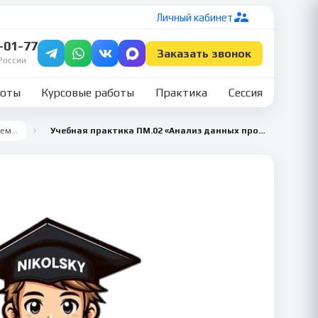
Личный кабинет
7-01-77
Заказать звонок
России
боты
Курсовые работы
Практика
Сессия
Все семестры
Учебная практика ПМ.02 «Анализ данных производственных программ, планов-графиков, нормативов производственного процесса», 1 семестр — Оператор диспетчерской службы