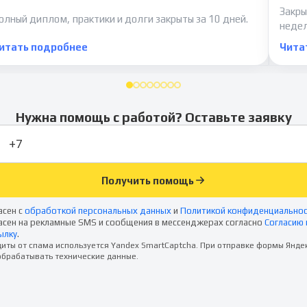
Закры
олный диплом, практики и долги закрыты за 10 дней.
неде
итать подробнее
Чита
Нужна помощь с работой? Оставьте заявку
Получить помощь
асен с
обработкой персональных данных
и
Политикой конфиденциально
асен на рекламные SMS и сообщения в мессенджерах согласно
Согласию 
ылку
.
иты от спама используется Yandex SmartCaptcha. При отправке формы Янде
брабатывать технические данные.