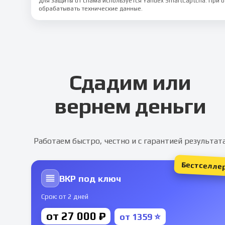
Для защиты от спама используется Yandex SmartCaptcha. При
обрабатывать технические данные.
Сдадим или
вернем деньги
Работаем быстро, честно и с гарантией результат
Бестселле
ВКР под ключ
Срок: от 2 дней
от 27 000 ₽
от 1359 ⭐