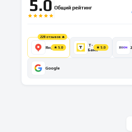
5.0
Общий рейтинг
228 отзывов 🔥
Т-
Яндекс
★
5.0
★
5.0
Банк
Google