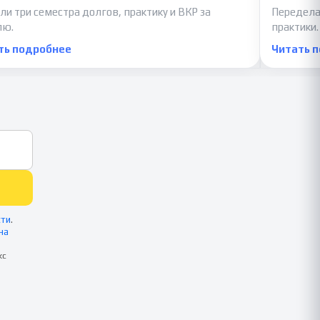
ли три семестра долгов, практику и ВКР за
Передела
лю.
практики.
ть подробнее
Читать 
сти
.
на
кс