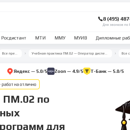
8 (495) 48
Для звонков по 
Росдистант
МТИ
ММУ
МУИВ
Дипломные ра
Все предметы
Учебная практика ПМ.02 — Оператор диспетчерской службы
Яндекс — 5.0/5
Zoon — 4.9/5
Т-Банк — 5.0/5
 работ на отлично
 ПМ.02 по
нных
рограмм для