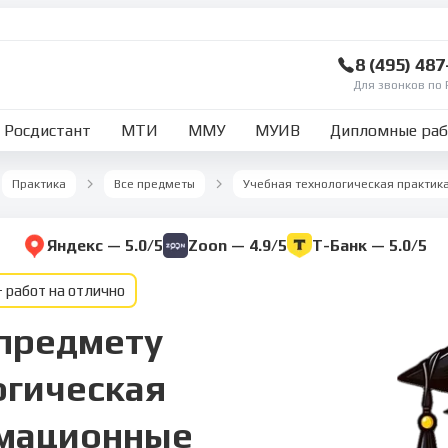
8 (495) 48
Для звонков по 
Росдистант
МТИ
ММУ
МУИВ
Дипломные ра
Практика
Все предметы
Яндекс — 5.0/5
Zoon — 4.9/5
Т-Банк — 5.0/5
 работ на отлично
 предмету
огическая
рмационные