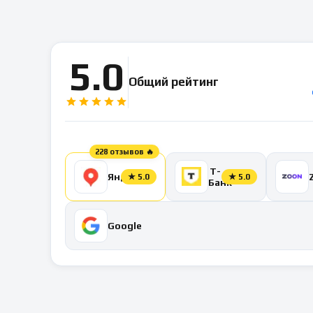
5.0
Общий рейтинг
228 отзывов 🔥
Т-
Яндекс
★
5.0
★
5.0
Банк
Google