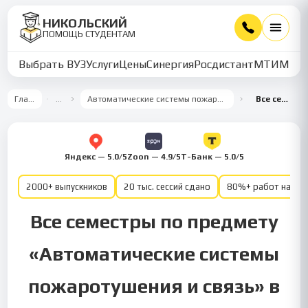
НИКОЛЬСКИЙ
ПОМОЩЬ СТУДЕНТАМ
Выбрать ВУЗ
Услуги
Цены
Синергия
Росдистант
МТИ
ММУ
Главная
…
Автоматические системы пожаротушения и связь
Все семестры
Яндекс — 5.0/5
Zoon — 4.9/5
Т-Банк — 5.0/5
2000+ выпускников
20 тыс. сессий сдано
80%+ работ на от
Все семестры по предмету
«Автоматические системы
пожаротушения и связь» в