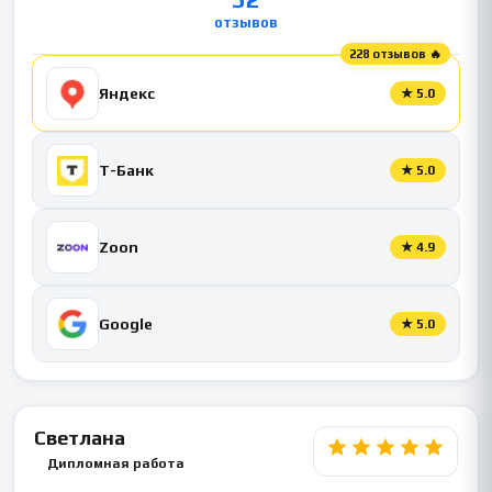
отзывов
228 отзывов 🔥
Яндекс
★
5.0
Т-Банк
★
5.0
Zoon
★
4.9
Google
★
5.0
Светлана
Дипломная работа