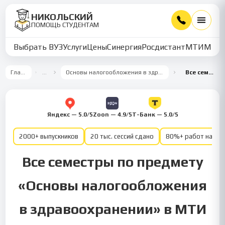
НИКОЛЬСКИЙ
ПОМОЩЬ СТУДЕНТАМ
Выбрать ВУЗ
Услуги
Цены
Синергия
Росдистант
МТИ
ММУ
Главная
…
Основы налогообложения в здравоохранении
Все семестры
Яндекс — 5.0/5
Zoon — 4.9/5
Т-Банк — 5.0/5
2000+ выпускников
20 тыс. сессий сдано
80%+ работ на от
Все семестры по предмету
«Основы налогообложения
в здравоохранении» в МТИ