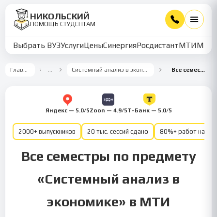
НИКОЛЬСКИЙ
ПОМОЩЬ СТУДЕНТАМ
Выбрать ВУЗ
Услуги
Цены
Синергия
Росдистант
МТИ
ММУ
Главная
…
Системный анализ в экономике
Все семестры
Яндекс — 5.0/5
Zoon — 4.9/5
Т-Банк — 5.0/5
2000+ выпускников
20 тыс. сессий сдано
80%+ работ на от
Все семестры по предмету
«Системный анализ в
экономике» в МТИ