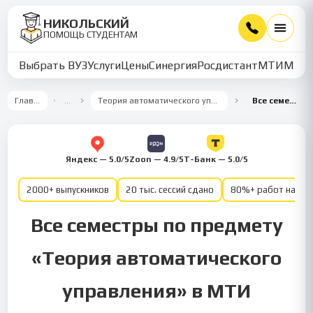
НИКОЛЬСКИЙ
ПОМОЩЬ СТУДЕНТАМ
Выбрать ВУЗ
Услуги
Цены
Синергия
Росдистант
МТИ
ММУ
Главная
…
Теория автоматического управления
Все семестры
Яндекс — 5.0/5
Zoon — 4.9/5
Т-Банк — 5.0/5
2000+ выпускников
20 тыс. сессий сдано
80%+ работ на от
Все семестры по предмету
«Теория автоматического
управления» в МТИ