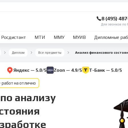
8 (495) 48
Для звонков по 
Росдистант
МТИ
ММУ
МУИВ
Дипломные ра
Диплом
Все предметы
Яндекс — 5.0/5
Zoon — 4.9/5
Т-Банк — 5.0/5
 работ на отлично
по анализу
стояния
азработке