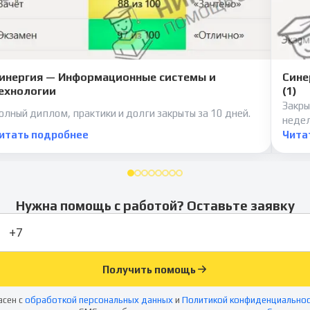
инергия — Информационные системы и
Сине
ехнологии
(1)
Закры
олный диплом, практики и долги закрыты за 10 дней.
неде
итать подробнее
Чита
Нужна помощь с работой? Оставьте заявку
Получить помощь
асен с
обработкой персональных данных
и
Политикой конфиденциально