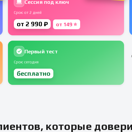
Сессия под ключ
Срок: от 2 дней
от 2 990 ₽
от 149 ⭐
Первый тест
Срок: сегодня
бесплатно
иентов, которые довер