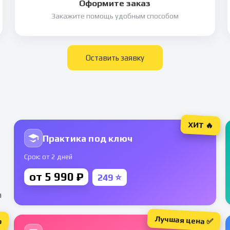
Оформите заказ
Закажите помощь удобным способом
Оставить заявку
ХИТ 🔥
Практика под ключ
Срок: от 2 дней
от 5 990 ₽
249 ⭐
а
Лучшая цена ✅
р