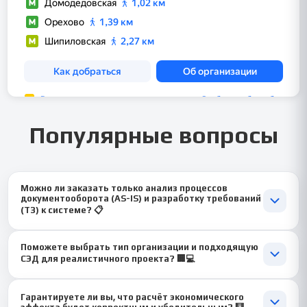
Популярные вопросы
Можно ли заказать только анализ процессов
документооборота (AS-IS) и разработку требований
(ТЗ) к системе? 📋
Да, это основа качественного проекта! Мы можем провести
Поможете выбрать тип организации и подходящую
детальное обследование, описать все процессы в нотации
СЭД для реалистичного проекта? 🏢💻
BPMN, выявить проблемы и сформировать чёткое,
структурированное техническое задание на выбор и
Конечно! 🚀 Мы предложим проверенные кейсы:
внедрение СЭД.
Гарантируете ли вы, что расчёт экономического
«Автоматизация договорной работы в строительной