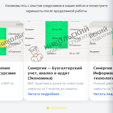
Ознакомьтесь с опытом сокурсников в наших кейсах и посмотрите
скриншоты после проделанной работы
ление
Синергия — Бухгалтерский
Синергия
сурсами
учет, анализ и аудит
Информац
(Экономика)
технолог
 и ВКР за
ВКР, практики и долги по семестрам
Полный дипл
закрыты за 2 недели до защиты.
закрыты за 1
Читать подробнее
Читать по