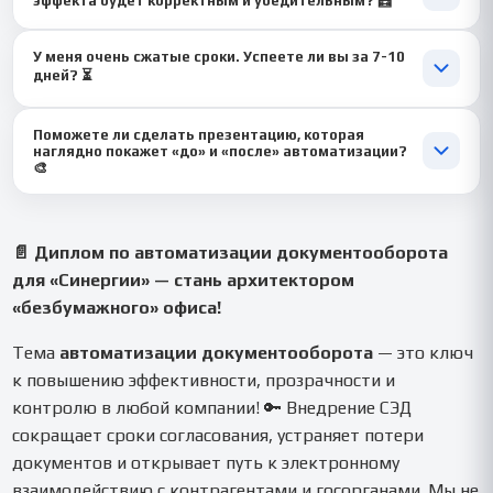
эффекта будет корректным и убедительным? 🧮
компании на базе 1С:Документооборот», «Внедрение ЭДО с
контрагентами через Диадок для оптового дистрибьютора»,
Абсолютно. Мы используем стандартные методики расчёта
«Проект внедрения СЭД Directum в государственном
У меня очень сжатые сроки. Успеете ли вы за 7-10
ROI для ИТ-проектов, основанные на оценке трудозатрат и
учреждении».
дней? ⏳
прямых издержек. Все исходные данные и допущения будут
подробно обоснованы, чтобы расчёты выдержали критику.
Да, мы специализируемся на срочных проектах по
Поможете ли сделать презентацию, которая
автоматизации. При оперативном согласовании структуры и
наглядно покажет «до» и «после» автоматизации?
исходных данных мы можем подготовить ключевые разделы
🎨
(анализ, выбор системы, ТЭО) в сжатые сроки без потери
Это наша сильная сторона! 😎 Мы подготовим для тебя
качества. ⚡
эффектную презентацию со схемами процессов «как было» и
«как стало», сравнительной таблицей СЭД, графиками расчёта
📄 Диплом по автоматизации документооборота
экономии и roadmap внедрения. А также напишем ясный
для «Синергии» — стань архитектором
доклад. Защита пройдёт блестяще! ✨
«безбумажного» офиса!
Тема
автоматизации документооборота
— это ключ
к повышению эффективности, прозрачности и
контролю в любой компании! 🔑 Внедрение СЭД
сокращает сроки согласования, устраняет потери
документов и открывает путь к электронному
взаимодействию с контрагентами и госорганами. Мы не