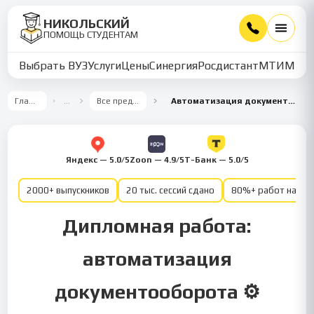
НИКОЛЬСКИЙ
ПОМОЩЬ СТУДЕНТАМ
Выбрать ВУЗ
Услуги
Цены
Синергия
Росдистант
МТИ
ММУ
Главная
…
Все предметы
Автоматизация документооборота
Яндекс — 5.0/5
Zoon — 4.9/5
Т-Банк — 5.0/5
2000+ выпускников
20 тыс. сессий сдано
80%+ работ на от
Дипломная работа:
автоматизация
документооборота ⚙️