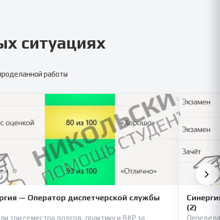
ых ситуациях
 проделанной работы
ргия — Оператор диспетчерской службы
Синерги
(2)
ли три семестра долгов, практику и ВКР за
Передела