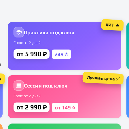
ХИТ 🔥
Практика под ключ
Срок: от 2 дней
от 5 990 ₽
249 ⭐
а
Лучшая цена ✅
р
Сессия под ключ
Срок: от 2 дней
от 2 990 ₽
от 149 ⭐