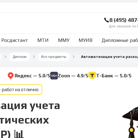
8 (495) 48
Для звонков по 
Росдистант
МТИ
ММУ
МУИВ
Дипломные ра
Диплом
Все предметы
Яндекс — 5.0/5
Zoon — 4.9/5
Т-Банк — 5.0/5
 работ на отлично
ация учета
тических
Р) 📊