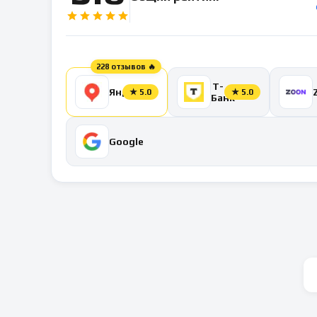
228 отзывов 🔥
Т-
Яндекс
★
5.0
★
5.0
Банк
Google