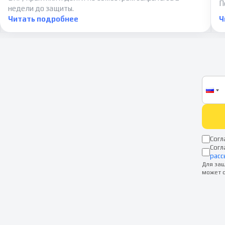
П
недели до защиты.
Читать подробнее
Ч
Согл
Согл
расс
Для защ
может о