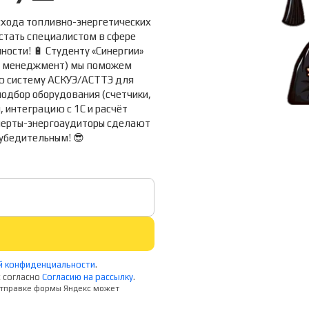
схода топливно-энергетических
 стать специалистом в сфере
сти! 🔋 Студенту «Синергии»
ый менеджмент) мы поможем
ую систему АСКУЭ/АСТТЭ для
подбор оборудования (счетчики,
, интеграцию с 1С и расчёт
сперты-энергоаудиторы сделают
убедительным! 😎
й конфиденциальности
.
 согласно
Согласию на рассылку
.
 отправке формы Яндекс может