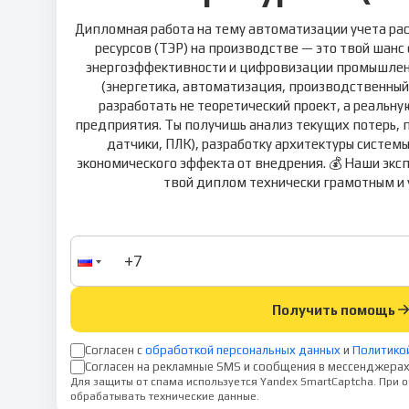
Дипломная работа на тему автоматизации учета ра
ресурсов (ТЭР) на производстве — это твой шанс
энергоэффективности и цифровизации промышленно
(энергетика, автоматизация, производственн
разработать не теоретический проект, а реальн
предприятия. Ты получишь анализ текущих потерь, 
датчики, ПЛК), разработку архитектуры системы
экономического эффекта от внедрения. 💰 Наши эк
твой диплом технически грамотным и 
Получить помощь
Согласен с
обработкой персональных данных
и
Политико
Согласен на рекламные SMS и сообщения в мессенджерах
Для защиты от спама используется Yandex SmartCaptcha. При
обрабатывать технические данные.