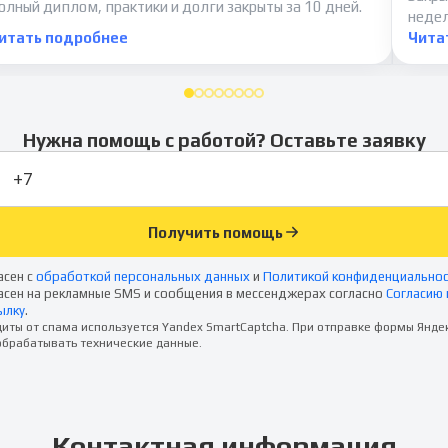
олный диплом, практики и долги закрыты за 10 дней.
неде
итать подробнее
Чита
Нужна помощь с работой? Оставьте заявку
Получить помощь
асен с
обработкой персональных данных
и
Политикой конфиденциально
асен на рекламные SMS и сообщения в мессенджерах согласно
Согласию 
ылку
.
иты от спама используется Yandex SmartCaptcha. При отправке формы Янде
брабатывать технические данные.
Контактная информация