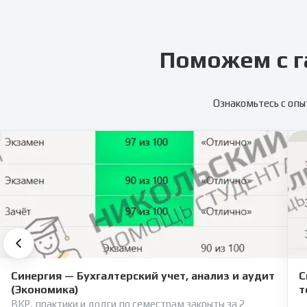
Поможем с г
Ознакомьтесь с опы
Синергия — Бухгалтерский учет, анализ и аудит
С
(Экономика)
т
ВКР, практики и долги по семестрам закрыты за 2