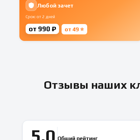
Любой зачет
Срок: от 2 дней
от 990 ₽
от 49 ⭐
Отзывы наших кл
5.0
Общий рейтинг