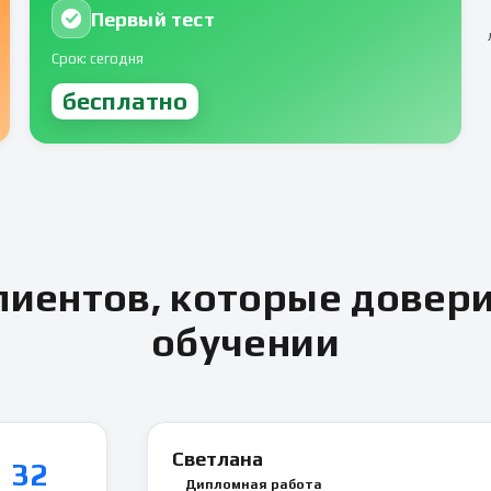
Первый тест
Срок: сегодня
бесплатно
иентов, которые довер
обучении
Светлана
32
Дипломная работа