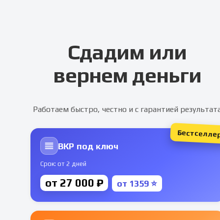
Сдадим или
вернем деньги
Работаем быстро, честно и с гарантией результат
Бестселле
ВКР под ключ
Срок: от 2 дней
от 27 000 ₽
от 1359 ⭐