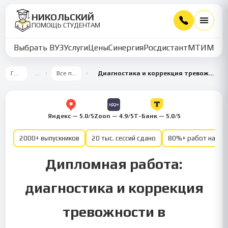
НИКОЛЬСКИЙ
ПОМОЩЬ СТУДЕНТАМ
Выбрать ВУЗ
Услуги
Цены
Синергия
Росдистант
МТИ
ММУ
Главная
…
Все предметы
Диагностика и коррекция тревожности в подростковом возрасте
Яндекс — 5.0/5
Zoon — 4.9/5
Т-Банк — 5.0/5
2000+ выпускников
20 тыс. сессий сдано
80%+ работ на от
Дипломная работа:
диагностика и коррекция
тревожности в