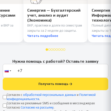
ление
Синергия — Бухгалтерский
Синергия
сурсами
учет, анализ и аудит
Информац
(Экономика)
технолог
 и ВКР за
ВКР, практики и долги по семестрам
Полный дипл
закрыты за 2 недели до защиты.
закрыты за 1
Читать подробнее
Читать по
Нужна помощь с работой? Оставьте заявку
Получить помощь
Согласен с
обработкой персональных данных
и
Политикой
конфиденциальности
.
Согласен на рекламные SMS и сообщения в мессенджерах
согласно
Согласию на рассылку
.