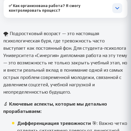
🎤 Да, финальный этап — ключевой. Мы подготовим для вас
методики в новой среде).
✅ Как организована работа? Я смогу
структурированную презентацию в PowerPoint, тезисы для
контролировать процесс?
выступления на 5-7 минут.
📞 Вы получаете персонального менеджера и связь с автором.
Работа сдается поэтапно (согласование плана, теория,
практика, выводы). Вы вносите правки на каждом этапе, что
🌪️ Подростковый возраст — это настоящая
обеспечивает полное соответствие работы вашим
психологическая буря, где тревожность часто
ожиданиям.
выступает как постоянный фон. Для студента-психолога
Университета «Синергия» дипломная работа на эту тему
— это возможность не только закрыть учебный этап, но
и внести реальный вклад в понимание одной из самых
острых проблем современной молодежи, связанной с
давлением соцсетей, учебной нагрузкой и
неопределенностью будущего.
🔬
Ключевые аспекты, которые мы детально
прорабатываем:
Дифференциация тревожности
🎯: Важно четко
отделить ситуативную тревогу от личностной