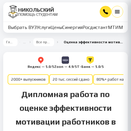
НИКОЛЬСКИЙ
ПОМОЩЬ СТУДЕНТАМ
Выбрать ВУЗ
Услуги
Цены
Синергия
Росдистант
МТИ
ММУ
Главная
…
Все предметы
Оценка эффективности мотивации работников
Яндекс — 5.0/5
Zoon — 4.9/5
Т-Банк — 5.0/5
2000+ выпускников
20 тыс. сессий сдано
80%+ работ на от
Дипломная работа по
оценке эффективности
мотивации работников в