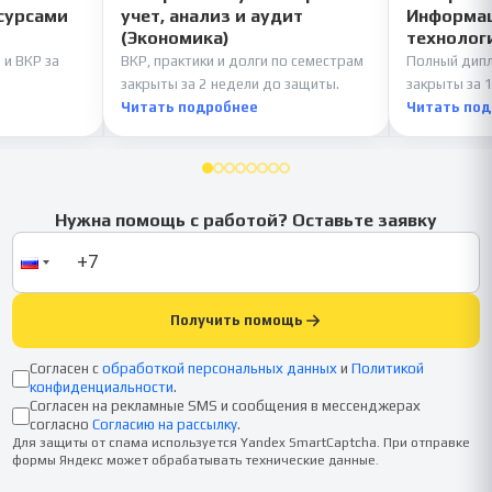
сурсами
учет, анализ и аудит
Информац
(Экономика)
технолог
 и ВКР за
ВКР, практики и долги по семестрам
Полный дипл
закрыты за 2 недели до защиты.
закрыты за 1
Читать подробнее
Читать по
Нужна помощь с работой? Оставьте заявку
Получить помощь
Согласен с
обработкой персональных данных
и
Политикой
конфиденциальности
.
Согласен на рекламные SMS и сообщения в мессенджерах
согласно
Согласию на рассылку
.
Для защиты от спама используется Yandex SmartCaptcha. При отправке
формы Яндекс может обрабатывать технические данные.