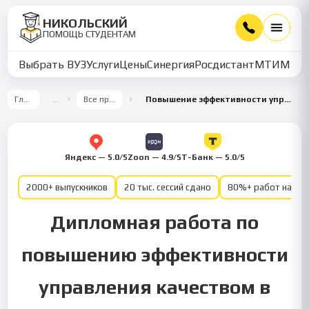
НИКОЛЬСКИЙ
ПОМОЩЬ СТУДЕНТАМ
Выбрать ВУЗ
Услуги
Цены
Синергия
Росдистант
МТИ
ММУ
Главная
…
Все предметы
Повышение эффективности управления качеством
Яндекс — 5.0/5
Zoon — 4.9/5
Т-Банк — 5.0/5
2000+ выпускников
20 тыс. сессий сдано
80%+ работ на от
Дипломная работа по
повышению эффективности
управления качеством в