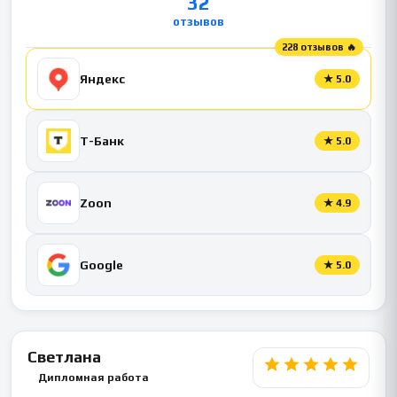
32
отзывов
228 отзывов 🔥
Яндекс
★
5.0
Т-Банк
★
5.0
Zoon
★
4.9
Google
★
5.0
Светлана
Дипломная работа