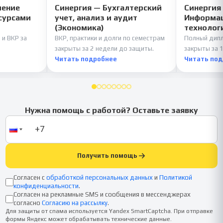
ление
Синергия — Бухгалтерский
Синергия
сурсами
учет, анализ и аудит
Информац
(Экономика)
технолог
 и ВКР за
ВКР, практики и долги по семестрам
Полный дипл
закрыты за 2 недели до защиты.
закрыты за 1
Читать подробнее
Читать по
Нужна помощь с работой? Оставьте заявку
Получить помощь
Согласен с
обработкой персональных данных
и
Политикой
конфиденциальности
.
Согласен на рекламные SMS и сообщения в мессенджерах
согласно
Согласию на рассылку
.
Для защиты от спама используется Yandex SmartCaptcha. При отправке
формы Яндекс может обрабатывать технические данные.