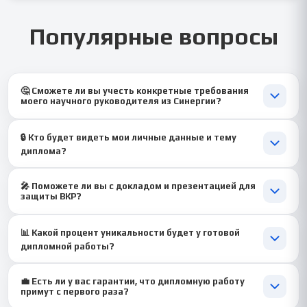
Популярные вопросы
🤔 Сможете ли вы учесть конкретные требования
моего научного руководителя из Синергии?
💡 Безусловно! Это один из ключевых моментов. При начале
🔒 Кто будет видеть мои личные данные и тему
работы мы просим вас предоставить все доступные
диплома?
материалы: методические рекомендации вашего факультета,
выданное техническое задание и любые письменные или
🤝 Конфиденциальность — наш принцип. Информация о вас и
устные пожелания научрука. Наши авторы строго следуют
🎤 Поможете ли вы с докладом и презентацией для
теме работы известна только вашему непосредственному
этим требованиям.
защиты ВКР?
менеджеру и автору. Никакие данные не передаются третьим
лицам и не используются в других целях.
✅ Да, конечно! Вместе с полным текстом дипломной работы
📊 Какой процент уникальности будет у готовой
вы получите готовый структурированный доклад (речь на 5-7
дипломной работы?
минут) и профессионально оформленная презентация в
PowerPoint,.
✍️ Мы пишем все тексты с нуля, избегая прямого
💼 Есть ли у вас гарантии, что дипломную работу
заимствования. Целевой показатель уникальности — от 75%
примут с первого раза?
при проверке в системе Антиплагиат.ВУЗ. По завершении