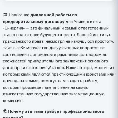
работы мы предоставляем вам полный отчет для
🛡️ Мы даем гарантию на бесплатные доработки в
уверенности.
соответствии с замечаниями вашего научного руководителя
из Синергии в оговоренные сроки. Наша цель — чтобы
🏛️ Написание
дипломной работы по
итоговый текст полностью удовлетворил требованиям
предварительному договору
для Университета
кафедры и был допущен к защите.
«Синергия» — это финальный и самый ответственный
этап в подготовке будущего юриста. Данный институт
гражданского права, несмотря на кажущуюся простоту,
таит в себе множество дискуссионных вопросов: от
соотношения с опционом и рамочным договором до
сложностей принудительного заключения основного
договора и взыскания убытков. Наши авторы, многие из
которых сами являются практикующими юристами или
преподавателями, помогут вам создать работу,
которая произведет впечатление на самую
взыскательную государственную экзаменационную
комиссию.
🤔
Почему эта тема требует профессионального
подхода?