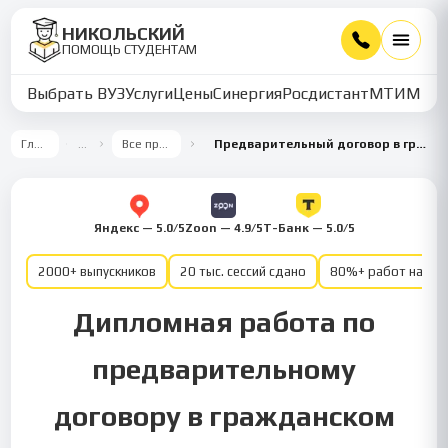
НИКОЛЬСКИЙ
ПОМОЩЬ СТУДЕНТАМ
Выбрать ВУЗ
Услуги
Цены
Синергия
Росдистант
МТИ
ММУ
Главная
…
Все предметы
Предварительный договор в гражданском праве
Яндекс — 5.0/5
Zoon — 4.9/5
Т-Банк — 5.0/5
2000+ выпускников
20 тыс. сессий сдано
80%+ работ на от
Дипломная работа по
предварительному
договору в гражданском