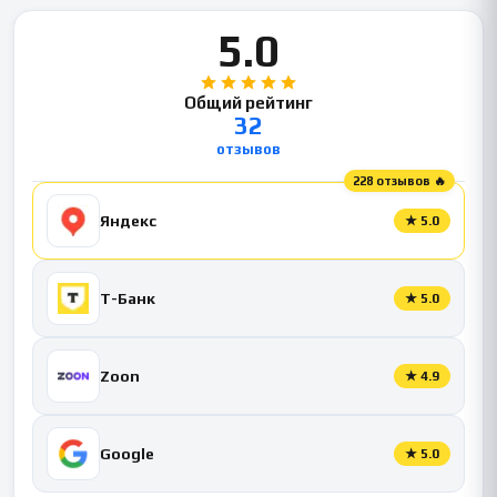
5.0
Общий рейтинг
32
отзывов
228 отзывов 🔥
Яндекс
★
5.0
Т-Банк
★
5.0
Zoon
★
4.9
Google
★
5.0