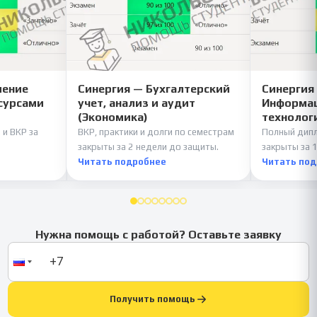
ление
Синергия — Бухгалтерский
Синергия
сурсами
учет, анализ и аудит
Информац
(Экономика)
технолог
 и ВКР за
ВКР, практики и долги по семестрам
Полный дипл
закрыты за 2 недели до защиты.
закрыты за 1
Читать подробнее
Читать по
Нужна помощь с работой? Оставьте заявку
Получить помощь