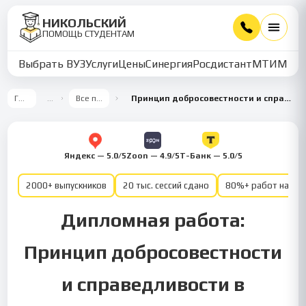
НИКОЛЬСКИЙ
ПОМОЩЬ СТУДЕНТАМ
Выбрать ВУЗ
Услуги
Цены
Синергия
Росдистант
МТИ
ММУ
Главная
…
Все предметы
Принцип добросовестности и справедливости в гражданском праве
Яндекс — 5.0/5
Zoon — 4.9/5
Т-Банк — 5.0/5
2000+ выпускников
20 тыс. сессий сдано
80%+ работ на от
Дипломная работа:
Принцип добросовестности
и справедливости в