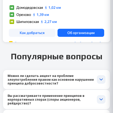
Популярные вопросы
Можно ли сделать акцент на проблеме
злоупотребления правом как основном нарушении
принципа добросовестности?
Конечно! 🚫 Это центральный аспект. Мы можем углубиться в
Вы рассматриваете применение принципов в
доктринальные виды злоупотребления (шикана,
корпоративных спорах (споры акционеров,
злоупотребление в форме бездействия, недопустимое
рейдерство)?
осуществление права), их критерии и конкретные правовые
Да, это одна из самых «горячих» сфер! 🏢 Корпоративные
последствия, предусмотренные ст. 10 ГК РФ, что станет