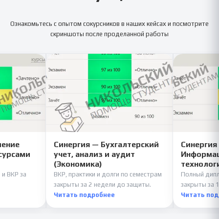
Ознакомьтесь с опытом сокурсников в наших кейсах и посмотрите
скриншоты после проделанной работы
ление
Синергия — Бухгалтерский
Синергия
сурсами
учет, анализ и аудит
Информац
(Экономика)
технолог
 и ВКР за
ВКР, практики и долги по семестрам
Полный дипл
закрыты за 2 недели до защиты.
закрыты за 1
Читать подробнее
Читать по