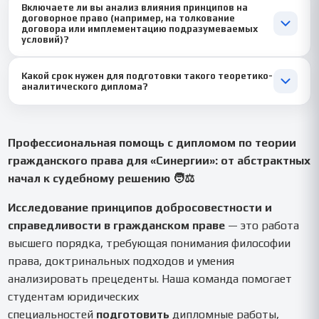
Включаете ли вы анализ влияния принципов на
отношения — благодатная почва для недобросовестного
сильной специализированной частью диплома.
договорное право (например, на толкование
поведения. Мы разберем, как принципы добросовестности
договора или имплементацию подразумеваемых
применяются для защиты миноритариев, оценки действий
условий)?
директора и противодействия недружественным
Обязательно! 📑 Это ключевое прикладное значение. Мы
поглощениям, на основе практики Арбитражных судов.
Какой срок нужен для подготовки такого теоретико-
покажем, как принцип добросовестности используется судами
аналитического диплома?
для толкования договоров (ст. 431 ГК) и восполнения его
условий, когда что-то не было прямо оговорено, но
Рекомендуемый срок выполнения — 20-28 дней для глубокой
ожидалось от добросовестных сторон.
работы с источниками и практикой. Для срочного заказа мы
можем подготовить качественное исследование за 14-18
Профессиональная помощь с дипломом по теории
дней, сфокусировавшись на анализе нормативных положений и
гражданского права для «Синергии»: от абстрактных
основных векторах судебной практики. ⏱️
начал к судебному решению 🧑⚖️
Исследование принципов добросовестности и
справедливости в гражданском праве
— это работа
высшего порядка, требующая понимания философии
права, доктринальных подходов и умения
анализировать прецеденты. Наша команда помогает
студентам юридических
специальностей
подготовить
дипломные работы,