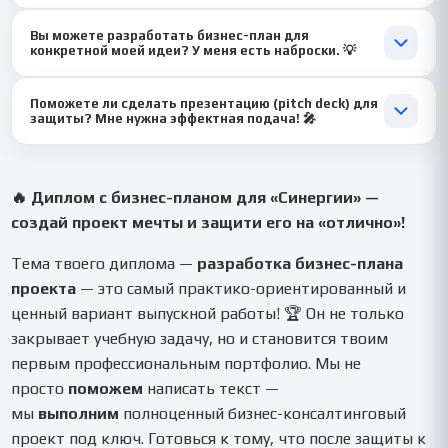
выводы из этого следуют. Мы подготовим тебя к защите так,
Абсолютно! Мы используем актуальные рыночные данные,
что ты будешь чувствовать себя уверенно! 💪
Вы можете разработать бизнес-план для
реалистичные допущения и строго следуем методичке
конкретной моей идеи? У меня есть наброски. 💡
«Синергии». Наша цель — твоя успешная защита, а не
формальное выполнение. Гарантия на доработки — твоя
Это идеальный вариант! Пришли нам свои наброски, и мы
страховка!
Поможете ли сделать презентацию (pitch deck) для
превратим их в профессиональный документ. Чем больше
защиты? Мне нужна эффектная подача! 🎤
деталей ты предоставишь (ниша, примерные вложения,
целевая аудитория), тем точнее и уникальнее будет результат.
Ещё как поможем! Это наша суперсила! 😎 Мы создадим для
тебя стильную и убедительную презентацию в PowerPoint или
Canva, которая визуализирует ключевые моменты плана:
🔥 Диплом с бизнес-планом для «Синергии» —
преимущества проекта, графики роста, финансовые
создай проект мечты и защити его на «отлично»!
показатели. А также напишем яркий, структурированный
сценарий выступления. Ты будешь блистать! ✨
Тема твоего диплома —
разработка бизнес-плана
проекта
— это самый практико-ориентированный и
ценный вариант выпускной работы! 🏆 Он не только
закрывает учебную задачу, но и становится твоим
первым профессиональным портфолио. Мы не
просто
поможем
написать текст —
мы
выполним
полноценный бизнес-консалтинговый
проект под ключ. Готовься к тому, что после защиты к