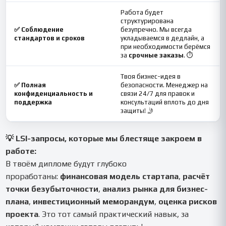
Работа будет
структурирована
✅ Соблюдение
безупречно. Мы всегда
стандартов и сроков
укладываемся в дедлайн, а
при необходимости берёмся
за
срочные заказы
. ⏱️
Твоя бизнес-идея в
✅ Полная
безопасности. Менеджер на
конфиденциальность и
связи 24/7 для правок и
поддержка
консультаций вплоть до дня
защиты! 🤳
💡 LSI-запросы, которые мы блестяще закроем в
работе:
В твоём дипломе будут глубоко
проработаны:
финансовая модель стартапа
,
расчёт
точки безубыточности
,
анализ рынка для бизнес-
плана
,
инвестиционный меморандум
,
оценка рисков
проекта
. Это тот самый практический навык, за