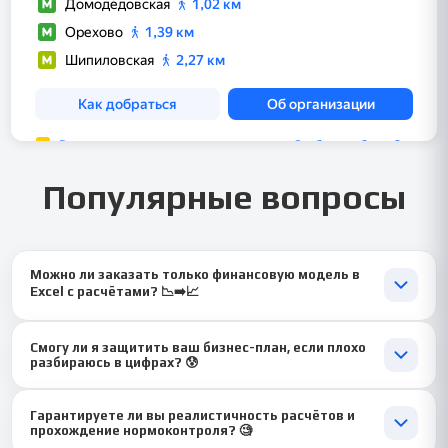
Популярные вопросы
Можно ли заказать только финансовую модель в
Excel с расчётами? 📉➡️📈
Да, это один из наших топовых запросов! Мы можем
Смогу ли я защитить ваш бизнес-план, если плохо
разработать для тебя полноценную финансовую модель с
разбираюсь в цифрах? 😰
прогнозным отчётом о прибылях и убытках, движением
денежных средств и всеми необходимыми расчётами KPI.
Конечно! Мы не только даём «голые» цифры. К каждой
Идеально, если основную часть ты пишешь сам.
Гарантируете ли вы реалистичность расчётов и
финансовой модели идёт подробное текстовое пояснение:
прохождение нормоконтроля? 🧐
что каждая цифра означает, почему мы её взяли, какие