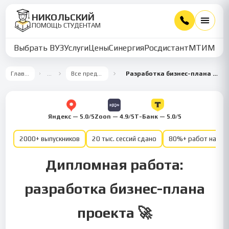
НИКОЛЬСКИЙ
ПОМОЩЬ СТУДЕНТАМ
Выбрать ВУЗ
Услуги
Цены
Синергия
Росдистант
МТИ
ММУ
Главная
…
Все предметы
Разработка бизнес-плана проекта
Яндекс — 5.0/5
Zoon — 4.9/5
Т-Банк — 5.0/5
2000+ выпускников
20 тыс. сессий сдано
80%+ работ на от
Дипломная работа:
разработка бизнес-плана
проекта 🚀