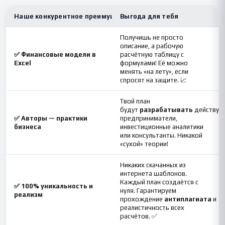
Наше конкурентное преимущество
Выгода для тебя
Получишь не просто
описание, а рабочую
✅ Финансовые модели в
расчётную таблицу с
Excel
формулами! Её можно
менять «на лету», если
спросят на защите. 📈
Твой план
будут
разрабатывать
действую
✅ Авторы — практики
предприниматели,
бизнеса
инвестиционные аналитики
или консультанты. Никакой
«сухой» теории!
Никаких скачанных из
интернета шаблонов.
Каждый план создаётся с
✅ 100% уникальность и
нуля. Гарантируем
реализм
прохождение
антиплагиата
и
реалистичность всех
расчётов. ✅