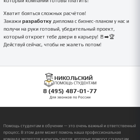
который компании готовы платить!
Хватит бояться сложных расчётов!
Закажи
разработку
диплома с бизнес-планом у нас и
получи на руки готовый, убедительный проект,
который откроет тебе двери в карьеру! 🚪➡️🏆
Действуй сейчас, чтобы не жалеть потом!
НИКОЛЬСКИЙ
ПОМОЩЬ СТУДЕНТАМ
8 (495) 487-01-77
Для звонков по России
Помощь студентам в обучении — это очень важный и ответственный
процесс. В этом деле может помочь наша профессиональная
команда экспертов и консультантов, которые помогут студентам