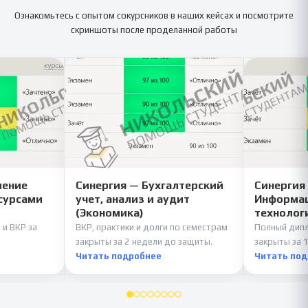
Ознакомьтесь с опытом сокурсников в наших кейсах и посмотрите
скриншоты после проделанной работы
ление
Синергия — Бухгалтерский
Синергия
сурсами
учет, анализ и аудит
Информац
(Экономика)
технолог
 и ВКР за
ВКР, практики и долги по семестрам
Полный дипл
закрыты за 2 недели до защиты.
закрыты за 1
Читать подробнее
Читать по