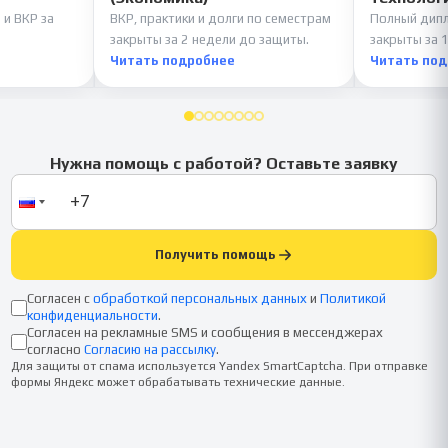
 и ВКР за
ВКР, практики и долги по семестрам
Полный дипл
закрыты за 2 недели до защиты.
закрыты за 1
Читать подробнее
Читать по
Нужна помощь с работой? Оставьте заявку
Получить помощь
Согласен с
обработкой персональных данных
и
Политикой
конфиденциальности
.
Согласен на рекламные SMS и сообщения в мессенджерах
согласно
Согласию на рассылку
.
Для защиты от спама используется Yandex SmartCaptcha. При отправке
формы Яндекс может обрабатывать технические данные.