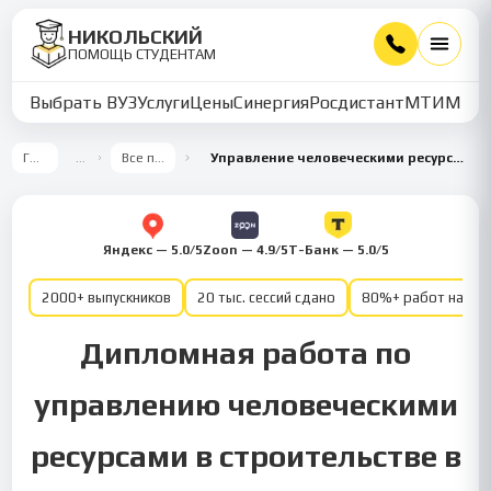
НИКОЛЬСКИЙ
ПОМОЩЬ СТУДЕНТАМ
Выбрать ВУЗ
Услуги
Цены
Синергия
Росдистант
МТИ
ММУ
Главная
…
Все предметы
Управление человеческими ресурсами на предприятиях строительной сферы
Яндекс — 5.0/5
Zoon — 4.9/5
Т-Банк — 5.0/5
2000+ выпускников
20 тыс. сессий сдано
80%+ работ на от
Дипломная работа по
управлению человеческими
ресурсами в строительстве в