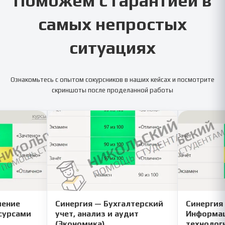
Поможем с гарантией в
самых непростых
ситуациях
Ознакомьтесь с опытом сокурсников в наших кейсах и посмотрите
скриншоты после проделанной работы
ление
Синергия — Бухгалтерский
Синергия
сурсами
учет, анализ и аудит
Информац
(Экономика)
технолог