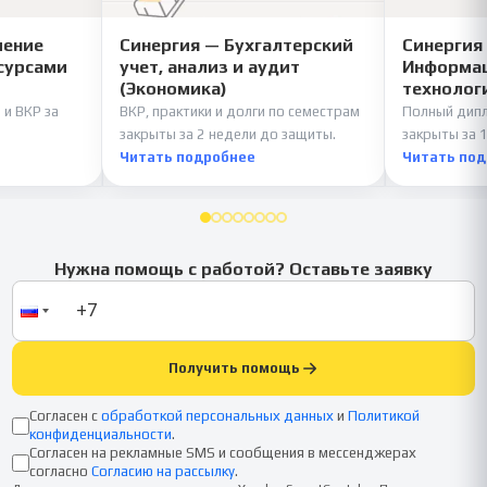
ление
Синергия — Бухгалтерский
Синергия
сурсами
учет, анализ и аудит
Информац
(Экономика)
технолог
 и ВКР за
ВКР, практики и долги по семестрам
Полный дипл
закрыты за 2 недели до защиты.
закрыты за 1
Читать подробнее
Читать по
Нужна помощь с работой? Оставьте заявку
Получить помощь
Согласен с
обработкой персональных данных
и
Политикой
конфиденциальности
.
Согласен на рекламные SMS и сообщения в мессенджерах
согласно
Согласию на рассылку
.