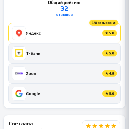
Общий рейтинг
32
отзывов
228 отзывов 🔥
Яндекс
★
5.0
Т-Банк
★
5.0
Zoon
★
4.9
Google
★
5.0
Светлана