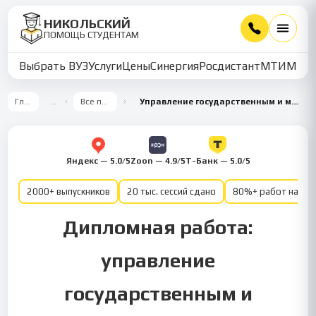
НИКОЛЬСКИЙ
ПОМОЩЬ СТУДЕНТАМ
Выбрать ВУЗ
Услуги
Цены
Синергия
Росдистант
МТИ
ММУ
Главная
…
Все предметы
Управление государственным и муниципальным сектором
Яндекс — 5.0/5
Zoon — 4.9/5
Т-Банк — 5.0/5
2000+ выпускников
20 тыс. сессий сдано
80%+ работ на от
Дипломная работа:
управление
государственным и