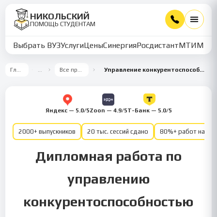
НИКОЛЬСКИЙ
ПОМОЩЬ СТУДЕНТАМ
Выбрать ВУЗ
Услуги
Цены
Синергия
Росдистант
МТИ
ММУ
Главная
…
Все предметы
Управление конкурентоспособностью компании
Яндекс — 5.0/5
Zoon — 4.9/5
Т-Банк — 5.0/5
2000+ выпускников
20 тыс. сессий сдано
80%+ работ на от
Дипломная работа по
управлению
конкурентоспособностью