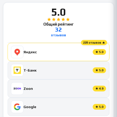
5.0
Общий рейтинг
32
отзывов
228 отзывов 🔥
Яндекс
★
5.0
Т-Банк
★
5.0
Zoon
★
4.9
Google
★
5.0