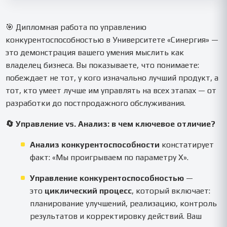
и строим разумные гипотезы. Это полностью соответствует
💬 Выбор зависит от отрасли и компании. Часто эффективна
стандартам учебного проекта в «Синергии».
гибридная стратегия: дифференциация через сервис или
качество при постоянном контроле издержек. В дипломе для
🎯 Дипломная работа по управлению
«Синергии» мы проведём анализ и дадим взвешенную
конкурентоспособностью в Университете «Синергия» —
рекомендацию с примерами.
это демонстрация вашего умения мыслить как
владелец бизнеса. Вы показываете, что понимаете:
побеждает не тот, у кого изначально лучший продукт, а
тот, кто умеет лучше им управлять на всех этапах — от
разработки до постпродажного обслуживания.
🔄 Управление vs. Анализ: в чем ключевое отличие?
Анализ конкурентоспособности
констатирует
факт: «Мы проигрываем по параметру X».
Управление конкурентоспособностью
—
это
циклический процесс
, который включает:
планирование улучшений, реализацию, контроль
результатов и корректировку действий. Ваш