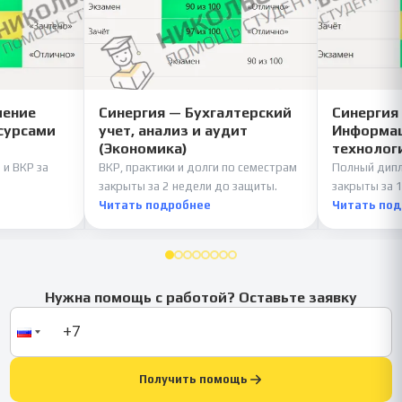
ление
Синергия — Бухгалтерский
Синергия
сурсами
учет, анализ и аудит
Информац
(Экономика)
технолог
 и ВКР за
ВКР, практики и долги по семестрам
Полный дипл
закрыты за 2 недели до защиты.
закрыты за 1
Читать подробнее
Читать по
Нужна помощь с работой? Оставьте заявку
Получить помощь