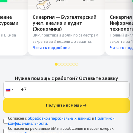
ление
Синергия — Бухгалтерский
Синергия
сурсами
учет, анализ и аудит
Информац
(Экономика)
технолог
 и ВКР за
ВКР, практики и долги по семестрам
Полный дипл
закрыты за 2 недели до защиты.
закрыты за 1
Читать подробнее
Читать по
Нужна помощь с работой? Оставьте заявку
Получить помощь
Согласен с
обработкой персональных данных
и
Политикой
конфиденциальности
.
Согласен на рекламные SMS и сообщения в мессенджерах