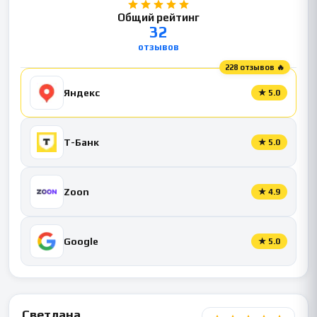
Общий рейтинг
32
отзывов
228 отзывов 🔥
Яндекс
★
5.0
Т-Банк
★
5.0
Zoon
★
4.9
Google
★
5.0
Светлана