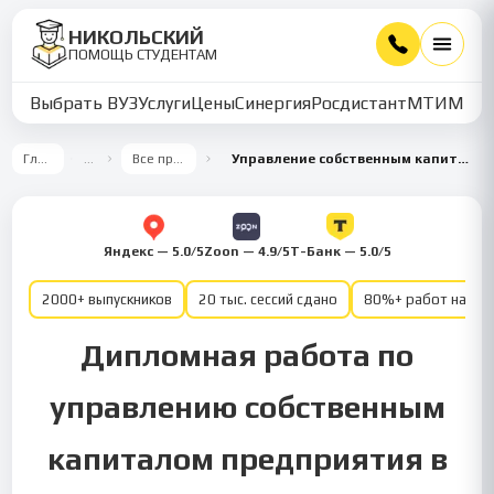
НИКОЛЬСКИЙ
ПОМОЩЬ СТУДЕНТАМ
Выбрать ВУЗ
Услуги
Цены
Синергия
Росдистант
МТИ
ММУ
Главная
…
Все предметы
Управление собственным капиталом предприятия
Яндекс — 5.0/5
Zoon — 4.9/5
Т-Банк — 5.0/5
2000+ выпускников
20 тыс. сессий сдано
80%+ работ на от
Дипломная работа по
управлению собственным
капиталом предприятия в