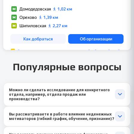
Популярные вопросы
Можно ли сделать исследование для конкретного
отдела, например, отдела продаж или
производства?
Да, это идеальный подход! 📊👨🔧 Мотивация продавцов (где
Вы рассматриваете в работе влияние неденежных
важны KPI и бонусы) и производственников (где важны
мотиваторов (гибкий график, обучение, признание)?
стабильность и безопасность) сильно различается. Мы можем
адаптировать исследование и разработать целевую систему
Обязательно! 🏆💬 Современная мотивация — это комплекс.
именно для выбранного подразделения, что повышает