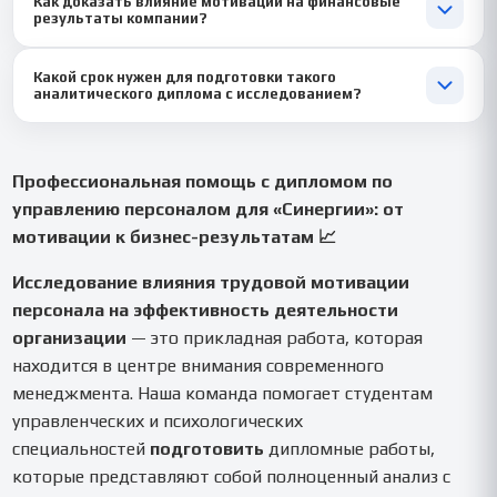
Как доказать влияние мотивации на финансовые
Мы детально анализируем роль нематериальных стимулов
практическую ценность диплома.
результаты компании?
(карьерный рост, публичная похвала, корпоративная культура,
возможности развития) и их влияние на вовлеченность и
Через измеримые показатели! 📉 Мы связываем изменения в
эффективность, особенно для поколений Y и Z.
Какой срок нужен для подготовки такого
системе мотивации с динамикой конкретных KPI (рост выручки
аналитического диплома с исследованием?
на сотрудника, снижение себестоимости, уменьшение брака,
увеличение NPS клиентов), что позволяет количественно
Рекомендуемый срок выполнения — 22-30 дней для
оценить эффект от предлагаемых мер в вашей дипломной
полноценной работы с данными. Для срочного заказа мы
работе.
можем подготовить качественное исследование за 15-21
Профессиональная помощь с дипломом по
день, сфокусировавшись на ключевых теориях, анализе
управлению персоналом для «Синергии»: от
взаимосвязей и разработке проектных рекомендаций. ⏱️
мотивации к бизнес-результатам 📈
Исследование влияния трудовой мотивации
персонала на эффективность деятельности
организации
— это прикладная работа, которая
находится в центре внимания современного
менеджмента. Наша команда помогает студентам
управленческих и психологических
специальностей
подготовить
дипломные работы,
которые представляют собой полноценный анализ с