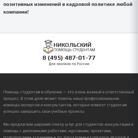
позитивных изменений в кадровой политике любой
компании!
НИКОЛЬСКИЙ
ПОМОЩЬ СТУДЕНТАМ
8 (495) 487-01-77
Для звонков по России
Помощь студентам в обучении — это очень важный и ответственный
процесс. В этом деле может помочь наша профессиональная
команда экспертов и консультантов, которые помогут студентам
успешно завершить свои учебные проекты.
Мы предлагаем широкий спектр услуг для студентов: консультация и
помощь с дипломными работами, курсовыми, проектами,
практическими заданиями и др. Наша команда опытных авторов и