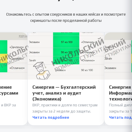
Ознакомьтесь с опытом сокурсников в наших кейсах и посмотрите
скриншоты после проделанной работы
ление
Синергия — Бухгалтерский
Синергия
сурсами
учет, анализ и аудит
Информац
(Экономика)
технолог
 и ВКР за
ВКР, практики и долги по семестрам
Полный дипл
закрыты за 2 недели до защиты.
закрыты за 1
Читать подробнее
Читать по