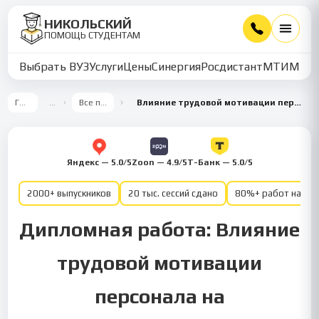
НИКОЛЬСКИЙ
ПОМОЩЬ СТУДЕНТАМ
Выбрать ВУЗ
Услуги
Цены
Синергия
Росдистант
МТИ
ММУ
Главная
…
Все предметы
Влияние трудовой мотивации персонала на эффективность деятельности организации
Яндекс — 5.0/5
Zoon — 4.9/5
Т-Банк — 5.0/5
2000+ выпускников
20 тыс. сессий сдано
80%+ работ на от
Дипломная работа: Влияние
трудовой мотивации
персонала на