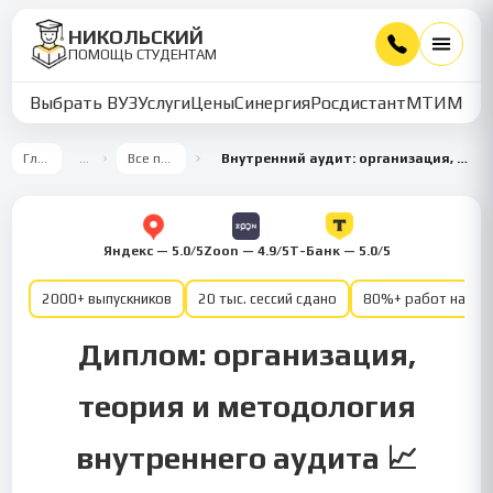
НИКОЛЬСКИЙ
ПОМОЩЬ СТУДЕНТАМ
Выбрать ВУЗ
Услуги
Цены
Синергия
Росдистант
МТИ
ММУ
Главная
…
Все предметы
Внутренний аудит: организация, теория и методология
Яндекс — 5.0/5
Zoon — 4.9/5
Т-Банк — 5.0/5
2000+ выпускников
20 тыс. сессий сдано
80%+ работ на от
Диплом: организация,
теория и методология
внутреннего аудита 📈