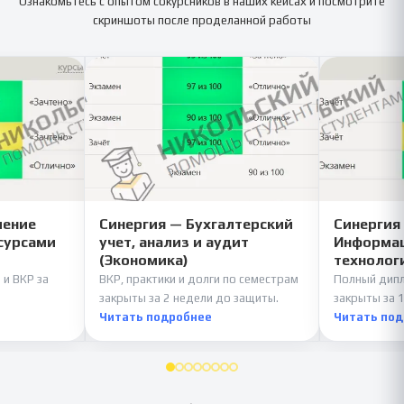
Ознакомьтесь с опытом сокурсников в наших кейсах и посмотрите
скриншоты после проделанной работы
ление
Синергия — Бухгалтерский
Синергия
сурсами
учет, анализ и аудит
Информац
(Экономика)
технолог
 и ВКР за
ВКР, практики и долги по семестрам
Полный дипл
закрыты за 2 недели до защиты.
закрыты за 1
Читать подробнее
Читать по