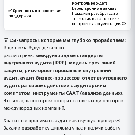
Контроль не ждёт!
Берём
срочные заказы
.
✅ Срочность и экспертная
Поможем разобраться в
поддержка
тонкостях методологии и
построения аргументации. ⏱️
💡 LSI-запросы, которые мы глубоко проработаем:
В диплома будут детально
рассмотрены:
международные стандарты
внутреннего аудита (IPPF)
,
модель трех линий
защиты
,
риск-ориентированный внутренний
аудит
,
аудит бизнес-процессов
,
отчет внутреннего
аудитора
,
взаимодействие с аудиторским
комитетом
,
инструменты CAAT (анализа данных)
.
Это язык, на котором говорят в советах директоров
международных компаний.
Хватит воспринимать аудит как скучную проверку!
Закажи
разработку
диплома у нас и получи работу,