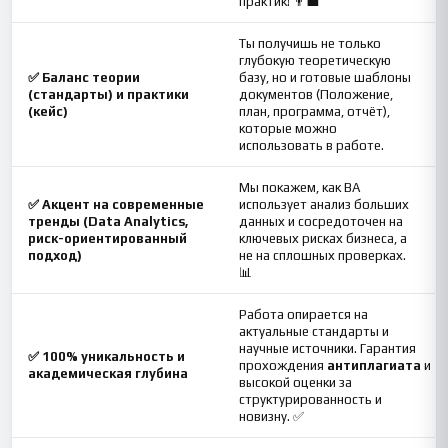
практик! 👨💼
Ты получишь не только
глубокую теоретическую
✅ Баланс теории
базу, но и готовые шаблоны
(стандарты) и практики
документов (Положение,
(кейс)
план, программа, отчёт),
которые можно
использовать в работе.
Мы покажем, как ВА
✅ Акцент на современные
использует анализ больших
тренды (Data Analytics,
данных и сосредоточен на
риск-ориентированный
ключевых рисках бизнеса, а
подход)
не на сплошных проверках.
📊
Работа опирается на
актуальные стандарты и
научные источники. Гарантия
✅ 100% уникальность и
прохождения
антиплагиата
и
академическая глубина
высокой оценки за
структурированность и
новизну. ✅