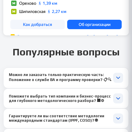
Популярные вопросы
Можно ли заказать только практическую часть:
Положение о службе ВА и программу проверки? 📋🔍
Да, это отличный выбор для прикладной работы! Мы можем
Поможете выбрать тип компании и бизнес-процесс
разработать для тебя полный комплект организационно-
для глубокого методологического разбора? 🏢⚙️
методических документов: Устав (Хартию) службы ВА, риск-
ориентированный годовой план и детальную рабочую
Конечно! 🚀 Мы предложим содержательные и показательные
программу с чек-листами для аудита конкретного процесса
Гарантируете ли вы соответствие методологии
варианты: «Организация службы ВА в холдинговой структуре»,
(например, процесса закупок ТМЦ).
международным стандартам (IPPF, COSO)? 🌐
«Методология аудита процесса управления дебиторской
задолженностью в торговой компании», «Внутренний аудит
Абсолютно. Наши авторы являются сертифицированными