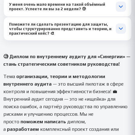
соблюдения требований по охране труда на
У меня очень мало времени на такой объёмный
специалистами (CIA, CRMA) или глубоко знакомы с этими
производственном предприятии».
проект. Успеете ли вы за 2 недели? 😰
стандартами. Все предлагаемые подходы и документы будут
выстроены в соответствии с лучшими мировыми практиками.
2 недели — достаточный срок для качественной проработки,
Поможете ли сделать презентацию для защиты,
особенно если определён фокус работы. Мы
чтобы структурированно представить и теорию, и
специализируемся на срочных комплексных проектах в
практический кейс? 🎨
области управления и успеем подготовить логически
Обязательно! 😎 Мы подготовим для тебя профессиональную
выверенную работу с сильной практической частью. ⚡
презентацию, которая наглядно представит структуру трёх
линий защиты, модель организации службы ВА, алгоритм
🧐 Диплом по внутреннему аудиту для «Синергии» —
проведения проверки и ключевые выводы из практического
стань стратегическим советником руководства!
кейса. А также напишем убедительный доклад,
демонстрирующий твоё владение темой на стыке теории и
Тема
организации, теории и методологии
практики. Ты будешь защищаться как будущий глава службы
внутреннего аудита
— это высший пилотаж в сфере
внутреннего аудита! ✨
контроля и повышения эффективности бизнеса! 💼
Внутренний аудит сегодня — это не «ищейка» для
поиска ошибок, а партнёр руководства по управлению
рисками и улучшению процессов. Мы не
просто
поможем написать
диплом,
а
разработаем
комплексный проект создания или