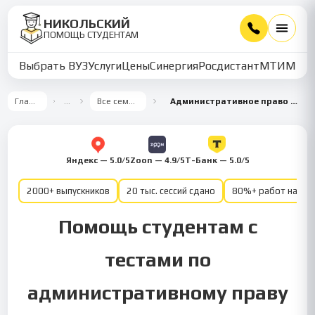
НИКОЛЬСКИЙ
ПОМОЩЬ СТУДЕНТАМ
Выбрать ВУЗ
Услуги
Цены
Синергия
Росдистант
МТИ
ММУ
Главная
…
Все семестры
Административное право 3 семестр
Яндекс — 5.0/5
Zoon — 4.9/5
Т-Банк — 5.0/5
2000+ выпускников
20 тыс. сессий сдано
80%+ работ на от
Помощь студентам с
тестами по
административному праву