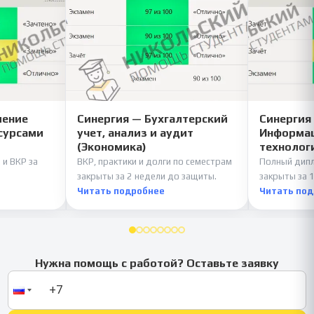
ление
Синергия — Бухгалтерский
Синергия
сурсами
учет, анализ и аудит
Информац
(Экономика)
технолог
 и ВКР за
ВКР, практики и долги по семестрам
Полный дипл
закрыты за 2 недели до защиты.
закрыты за 1
Читать подробнее
Читать по
Нужна помощь с работой? Оставьте заявку