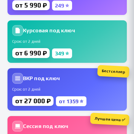
от 5 990 ₽
249 ⭐
Курсовая под ключ
Срок: от 2 дней
от 6 990 ₽
349 ⭐
Бестселлер
ВКР под ключ
Срок: от 2 дней
от 27 000 ₽
от 1359 ⭐
Лучшая цена ✅
Сессия под ключ