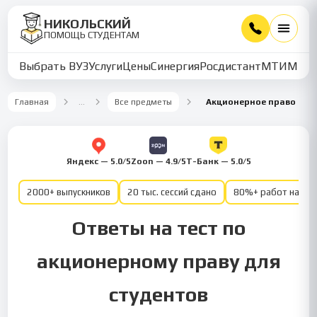
НИКОЛЬСКИЙ
ПОМОЩЬ СТУДЕНТАМ
Выбрать ВУЗ
Услуги
Цены
Синергия
Росдистант
МТИ
ММУ
Главная
…
Все предметы
Акционерное право
Яндекс — 5.0/5
Zoon — 4.9/5
Т-Банк — 5.0/5
2000+ выпускников
20 тыс. сессий сдано
80%+ работ на от
Ответы на тест по
акционерному праву для
студентов