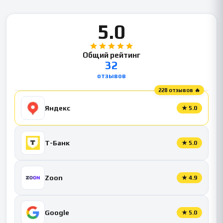
5.0
Общий рейтинг
32
отзывов
228 отзывов 🔥
Яндекс
★
5.0
Т-Банк
★
5.0
Zoon
★
4.9
Google
★
5.0