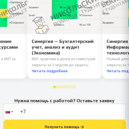
ление
Синергия — Бухгалтерский
Синергия
сурсами
учет, анализ и аудит
Информац
(Экономика)
технолог
 и ВКР за
ВКР, практики и долги по семестрам
Полный дипл
закрыты за 2 недели до защиты.
закрыты за 1
Читать подробнее
Читать по
Нужна помощь с работой? Оставьте заявку
Получить помощь