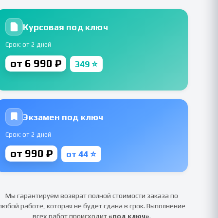
Курсовая под ключ
Срок: от 2 дней
от 6 990 ₽
349 ⭐
Экзамен под ключ
Срок: от 2 дней
от 990 ₽
от 44 ⭐
Мы гарантируем возврат полной стоимости заказа по
любой работе, которая не будет сдана в срок. Выполнение
всех работ происходит
«под ключ»
.