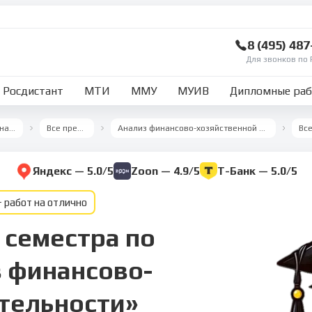
8 (495) 48
Для звонков по 
Росдистант
МТИ
ММУ
МУИВ
Дипломные ра
Ответы на тесты
Все предметы
Анализ финансово-хозяйственной деятельности
Яндекс — 5.0/5
Zoon — 4.9/5
Т-Банк — 5.0/5
 работ на отлично
 семестра по
 финансово-
тельности»