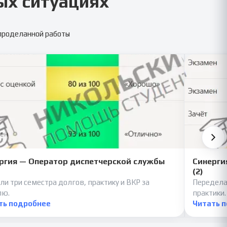
ых ситуациях
 проделанной работы
ргия — Оператор диспетчерской службы
Синерги
(2)
ли три семестра долгов, практику и ВКР за
Передела
лю.
практики.
ть подробнее
Читать 