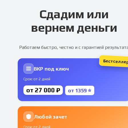
Сдадим или
вернем деньги
Работаем быстро, честно и с гарантией результат
Бестселле
ВКР под ключ
Срок: от 2 дней
от 27 000 ₽
от 1359 ⭐
Любой зачет
Срок: от 2 дней