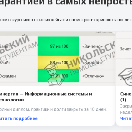
арантией в самых непрост
том сокурсников в наших кейсах и посмотрите скриншоты после
инергия — Информационные системы и
Сине
ехнологии
(1)
Закры
олный диплом, практики и долги закрыты за 10 дней.
неде
итать подробнее
Чита