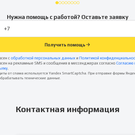
Нужна помощь с работой? Оставьте заявку
Получить помощь
асен с
обработкой персональных данных
и
Политикой конфиденциально
асен на рекламные SMS и сообщения в мессенджерах согласно
Согласию 
ылку
.
иты от спама используется Yandex SmartCaptcha. При отправке формы Янде
брабатывать технические данные.
Контактная информация