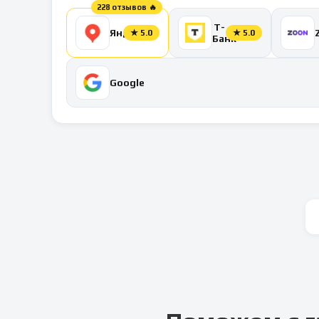
228 отзывов 🔥
Т-
Яндекс
★
5.0
★
5.0
Банк
Google