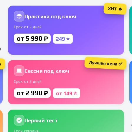
ХИТ 🔥
Практика под ключ
Срок: от 2 дней
от 5 990 ₽
249 ⭐
а
Лучшая цена ✅
р
Сессия под ключ
Срок: от 2 дней
от 2 990 ₽
от 149 ⭐
Первый тест
Срок: сегодня