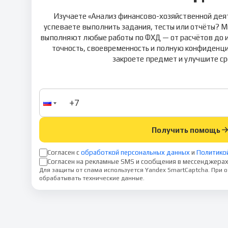
Изучаете «Анализ финансово-хозяйственной деят
успеваете выполнить задания, тесты или отчёты? 
выполняют любые работы по ФХД — от расчётов до и
точность, своевременность и полную конфиденци
закроете предмет и улучшите ср
Получить помощь
Согласен с
обработкой персональных данных
и
Политико
Согласен на рекламные SMS и сообщения в мессенджерах
Для защиты от спама используется Yandex SmartCaptcha. При
обрабатывать технические данные.