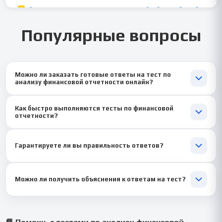
Популярные вопросы
Можно ли заказать готовые ответы на тест по
анализу финансовой отчетности онлайн?
Да, вы можете отправить тест или скриншоты, и эксперт
Как быстро выполняются тесты по финансовой
выполнит его дистанционно в нужные сроки.
отчетности?
Стандартный срок выполнения - 1-2 дня. При срочном заказе
возможно решение в течение 24 часов с полным сохранением
Гарантируете ли вы правильность ответов?
качества работы и подробными объяснениями.
Да, мы предоставляем только проверенные решения,
подготовленные специалистами по финансовому анализу.
Можно ли получить объяснения к ответам на тест?
Точность — до 100%.
Конечно. Мы можем добавить комментарии и формулы, чтобы
вы понимали, как получен результат.