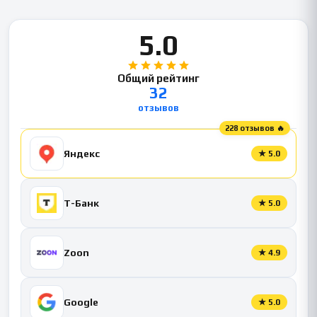
5.0
Общий рейтинг
32
отзывов
228 отзывов 🔥
Яндекс
★
5.0
Т-Банк
★
5.0
Zoon
★
4.9
Google
★
5.0