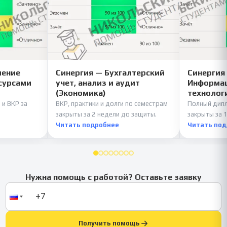
ление
Синергия — Бухгалтерский
Синергия
сурсами
учет, анализ и аудит
Информац
(Экономика)
технолог
 и ВКР за
ВКР, практики и долги по семестрам
Полный дипл
закрыты за 2 недели до защиты.
закрыты за 1
Читать подробнее
Читать по
Нужна помощь с работой? Оставьте заявку
Получить помощь