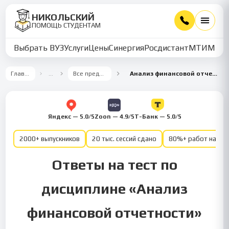
НИКОЛЬСКИЙ
ПОМОЩЬ СТУДЕНТАМ
Выбрать ВУЗ
Услуги
Цены
Синергия
Росдистант
МТИ
ММУ
Главная
…
Все предметы
Анализ финансовой отчетности
Яндекс — 5.0/5
Zoon — 4.9/5
Т-Банк — 5.0/5
2000+ выпускников
20 тыс. сессий сдано
80%+ работ на от
Ответы на тест по
дисциплине «Анализ
финансовой отчетности»