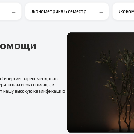
→
→
Эконометрика 6 семестр
Эконом
 помощи
м
Синергии
, зарекомендовав
ерили нам свою помощь, и
т нашу высокую квалификацию