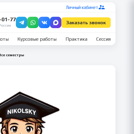
Личный кабинет
7-01-77
Заказать звонок
России
боты
Курсовые работы
Практика
Сессия
Все семестры