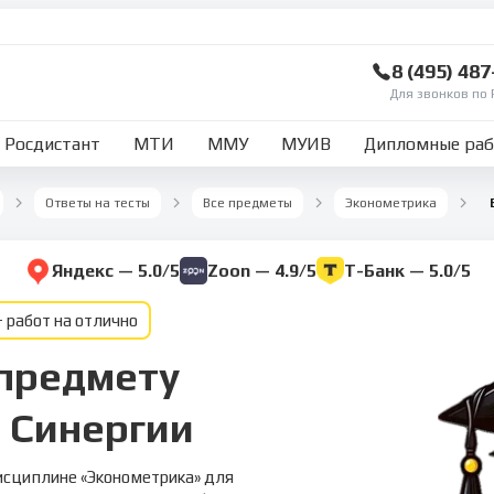
8 (495) 48
Для звонков по 
Росдистант
МТИ
ММУ
МУИВ
Дипломные ра
Ответы на тесты
Все предметы
Эконометрика
Яндекс — 5.0/5
Zoon — 4.9/5
Т-Банк — 5.0/5
 работ на отлично
 предмету
 Синергии
исциплине «Эконометрика» для