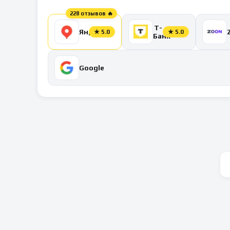
228 отзывов 🔥
Т-
Яндекс
★
5.0
★
5.0
Банк
Google