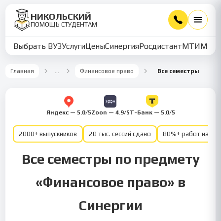
НИКОЛЬСКИЙ
ПОМОЩЬ СТУДЕНТАМ
Выбрать ВУЗ
Услуги
Цены
Синергия
Росдистант
МТИ
ММУ
Главная
…
Финансовое право
Все семестры
Яндекс — 5.0/5
Zoon — 4.9/5
Т-Банк — 5.0/5
2000+ выпускников
20 тыс. сессий сдано
80%+ работ на от
Все семестры по предмету
«Финансовое право» в
Синергии